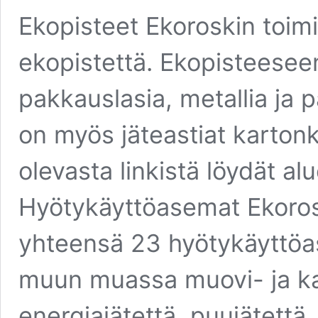
Ekopisteet Ekoroskin toim
ekopistettä. Ekopisteeseen
pakkauslasia, metallia ja 
on myös jäteastiat kartonk
olevasta linkistä löydät a
Hyötykäyttöasemat Ekorosk
yhteensä 23 hyötykäyttöa
muun muassa muovi- ja ka
energiajätettä, puujätettä, 