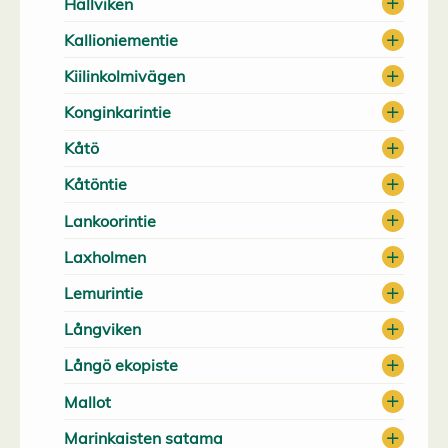
Hällviken
Kallioniementie
Kiilinkolmivägen
Konginkarintie
Kåtö
Kåtöntie
Lankoorintie
Laxholmen
Lemurintie
Långviken
Långö ekopiste
Mallot
Marinkaisten satama