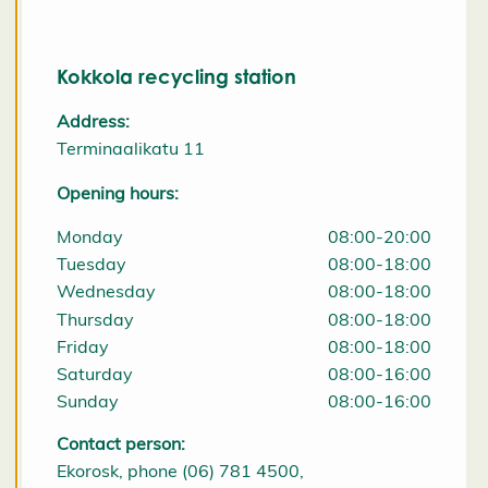
i
e
s
Kokkola recycling station
e
t
Address:
ti
n
Terminaalikatu 11
g
s
Opening hours:
D
e
Monday
08:00-20:00
c
l
Tuesday
08:00-18:00
i
Wednesday
08:00-18:00
n
e
Thursday
08:00-18:00
a
Friday
08:00-18:00
l
l
Saturday
08:00-16:00
A
Sunday
08:00-16:00
c
c
e
Contact person:
p
Ekorosk, phone (06) 781 4500,
t