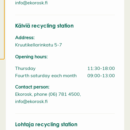
a
info@ekorosk.fi
l
l
c
o
o
Kälviä recycling station
k
i
Address:
e
s
Kruutikellarinkatu 5-7
Opening hours:
Thursday
11:30-18:00
Fourth saturday each month
09:00-13:00
Contact person:
Ekorosk, phone (06) 781 4500,
info@ekorosk.fi
Lohtaja recycling station