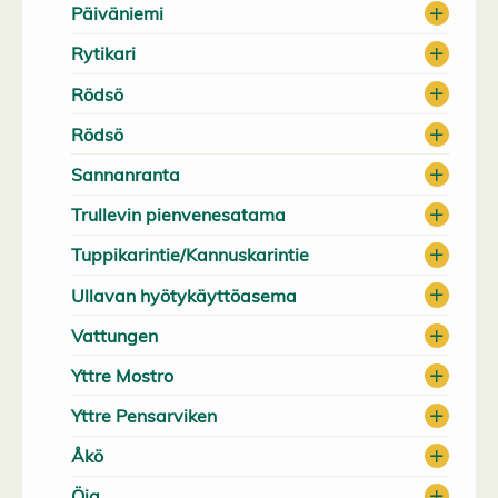
Päiväniemi
Rytikari
Rödsö
Rödsö
Sannanranta
Trullevin pienvenesatama
Tuppikarintie/Kannuskarintie
Ullavan hyötykäyttöasema
Vattungen
Yttre Mostro
Yttre Pensarviken
Åkö
Öja