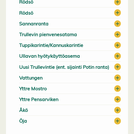
Rödsö
Rödsö
Sannanranta
Trullevin pienvenesatama
Tuppikarintie/Kannuskarintie
Ullavan hyötykäyttöasema
Uusi Trullevintie (ent. sijainti Potin ranta)
Vattungen
Yttre Mostro
Yttre Pensarviken
Åkö
Öja