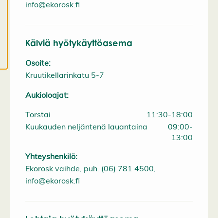
ä
info@ekorosk.fi
s
t
e
e
t
Kälviä hyötykäyttöasema
Osoite:
Kruutikellarinkatu 5-7
Aukioloajat:
Torstai
11:30-18:00
Kuukauden neljäntenä lauantaina
09:00-
13:00
Yhteyshenkilö:
Ekorosk vaihde, puh. (06) 781 4500,
info@ekorosk.fi