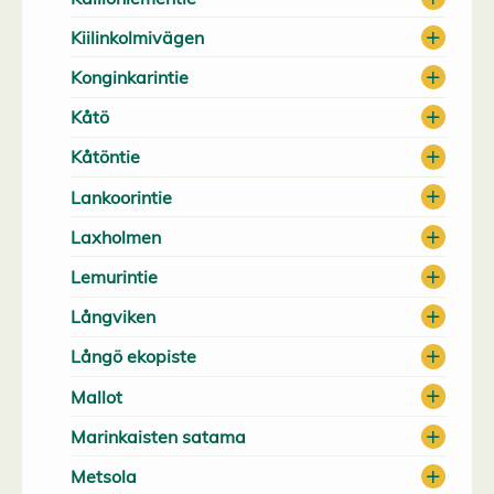
Kiilinkolmivägen
Konginkarintie
Kåtö
Kåtöntie
Lankoorintie
Laxholmen
Lemurintie
Långviken
Långö ekopiste
Mallot
Marinkaisten satama
Metsola