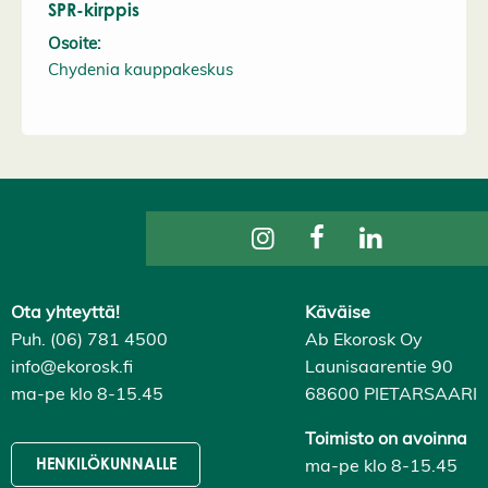
SPR-kirppis
Osoite:
Chydenia kauppakeskus
Ota yhteyttä!
Käväise
Puh. (06) 781 4500
Ab Ekorosk Oy
info@ekorosk.fi
Launisaarentie 90
ma-pe klo 8-15.45
68600 PIETARSAARI
Toimisto on avoinna
ma-pe klo 8-15.45
HENKILÖKUNNALLE