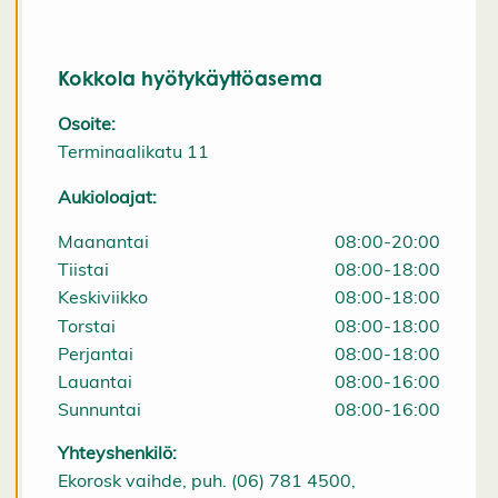
K
i
e
l
Kokkola hyötykäyttöasema
l
ä
Osoite:
k
a
Terminaalikatu 11
i
k
Aukioloajat:
k
i
H
Maanantai
08:00-20:00
y
Tiistai
08:00-18:00
v
ä
Keskiviikko
08:00-18:00
k
s
Torstai
08:00-18:00
y
Perjantai
08:00-18:00
k
a
Lauantai
08:00-16:00
i
Sunnuntai
08:00-16:00
k
k
i
Yhteyshenkilö:
e
Ekorosk vaihde, puh. (06) 781 4500,
v