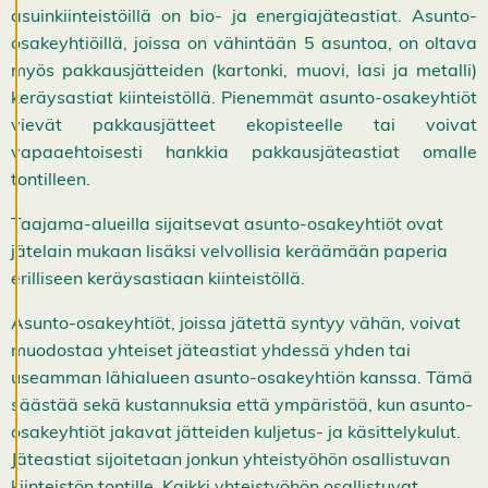
asuinkiinteistöillä on bio- ja energiajäteastiat. Asunto-
K
i
osakeyhtiöillä, joissa on vähintään 5 asuntoa, on oltava
e
myös pakkausjätteiden (kartonki, muovi, lasi ja metalli)
l
l
keräysastiat kiinteistöllä. Pienemmät asunto-osakeyhtiöt
ä
k
vievät pakkausjätteet ekopisteelle tai voivat
a
vapaaehtoisesti hankkia pakkausjäteastiat omalle
i
k
tontilleen.
k
i
Taajama-alueilla sijaitsevat asunto-osakeyhtiöt ovat
H
y
jätelain mukaan lisäksi velvollisia keräämään paperia
v
erilliseen keräysastiaan kiinteistöllä.
ä
k
s
Asunto-osakeyhtiöt, joissa jätettä syntyy vähän, voivat
y
muodostaa yhteiset jäteastiat yhdessä yhden tai
k
a
useamman lähialueen asunto-osakeyhtiön kanssa. Tämä
i
säästää sekä kustannuksia että ympäristöä, kun asunto-
k
k
osakeyhtiöt jakavat jätteiden kuljetus- ja käsittelykulut.
i
e
Jäteastiat sijoitetaan jonkun yhteistyöhön osallistuvan
v
kiinteistön tontille. Kaikki yhteistyöhön osallistuvat