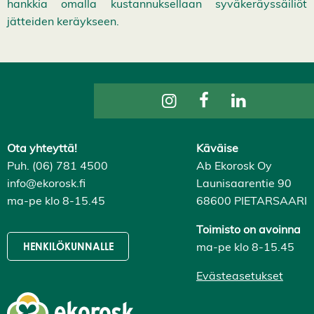
hankkia omalla kustannuksellaan syväkeräyssäiliöt
jätteiden keräykseen.
Ota yhteyttä!
Käväise
Puh. (06) 781 4500
Ab Ekorosk Oy
info@ekorosk.fi
Launisaarentie 90
ma-pe klo 8-15.45
68600 PIETARSAARI
Toimisto on avoinna
ma-pe klo 8-15.45
HENKILÖKUNNALLE
Evästeasetukset