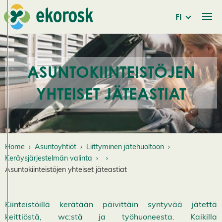
evästeistämme.
FI
M
u
o
k
ASUNTOKIINTEISTÖJEN
k
a
YHTEISET JÄTEASTIAT
a
e
v
ä
st
e
Home
Asuntoyhtiöt
Liittyminen jätehuoltoon
a
Keräysjärjestelmän valinta
s
Asuntokiinteistöjen yhteiset jäteastiat
e
t
u
k
Kiinteistöillä kerätään päivittäin syntyvää jätettä
si
keittiöstä, wc:stä ja työhuoneesta. Kaikilla
a