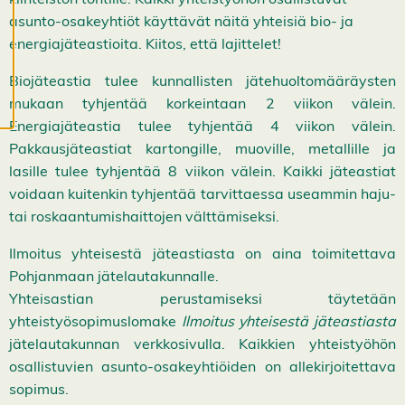
ä
s
asunto-osakeyhtiöt käyttävät näitä yhteisiä bio- ja
t
energiajäteastioita. Kiitos, että lajittelet!
e
e
t
Biojäteastia tulee kunnallisten jätehuoltomääräysten
mukaan tyhjentää korkeintaan 2 viikon välein.
Energiajäteastia tulee tyhjentää 4 viikon välein.
Pakkausjäteastiat kartongille, muoville, metallille ja
lasille tulee tyhjentää 8 viikon välein. Kaikki jäteastiat
voidaan kuitenkin tyhjentää tarvittaessa useammin haju-
tai roskaantumishaittojen välttämiseksi.
Ilmoitus yhteisestä jäteastiasta on aina toimitettava
Pohjanmaan jätelautakunnalle.
Yhteisastian perustamiseksi täytetään
yhteistyösopimuslomake
Ilmoitus yhteisestä jäteastiasta
jätelautakunnan verkkosivulla. Kaikkien yhteistyöhön
osallistuvien asunto-osakeyhtiöiden on allekirjoitettava
sopimus.