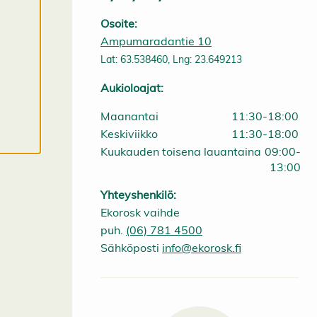
e
v
Osoite:
ä
Ampumaradantie 10
s
t
Lat: 63.538460, Lng: 23.649213
e
e
Aukioloajat:
t
Maanantai
11:30-18:00
Keskiviikko
11:30-18:00
Kuukauden toisena lauantaina
09:00-
13:00
Yhteyshenkilö:
Ekorosk vaihde
puh.
(06) 781 4500
Sähköposti
info@ekorosk.fi