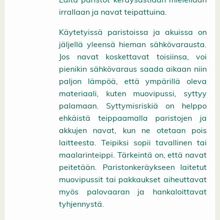
irrallaan ja navat teipattuina.
Käytetyissä paristoissa ja akuissa on
jäljellä yleensä hieman sähkövarausta.
Jos navat koskettavat toisiinsa, voi
pienikin sähkövaraus saada aikaan niin
paljon lämpöä, että ympärillä oleva
materiaali, kuten muovipussi, syttyy
palamaan. Syttymisriskiä on helppo
ehkäistä teippaamalla paristojen ja
akkujen navat, kun ne otetaan pois
laitteesta. Teipiksi sopii tavallinen tai
maalarinteippi. Tärkeintä on, että navat
peitetään. Paristonkeräykseen laitetut
muovipussit tai pakkaukset aiheuttavat
myös palovaaran ja hankaloittavat
tyhjennystä.