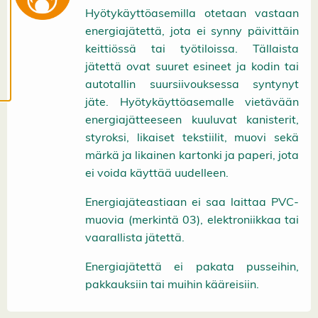
ä
Hyötykäyttöasemilla otetaan vastaan
s
t
energiajätettä, jota ei synny päivittäin
e
e
keittiössä tai työtiloissa. Tällaista
t
jätettä ovat suuret esineet ja kodin tai
autotallin suursiivouksessa syntynyt
jäte. Hyötykäyttöasemalle vietävään
energiajätteeseen kuuluvat kanisterit,
styroksi, likaiset tekstiilit, muovi sekä
märkä ja likainen kartonki ja paperi, jota
ei voida käyttää uudelleen.
Energiajäteastiaan ei saa laittaa PVC-
muovia (merkintä 03), elektroniikkaa tai
vaarallista jätettä.
Energiajätettä ei pakata pusseihin,
pakkauksiin tai muihin kääreisiin.