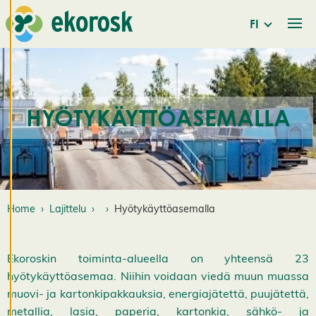
evästeistämme.
FI
M
u
o
k
k
HYÖTYKÄYTTÖASEMALLA
a
a
e
v
ä
st
e
Home
Lajittelu
Hyötykäyttöasemalla
a
s
e
t
Ekoroskin toiminta-alueella on yhteensä 23
u
hyötykäyttöasemaa. Niihin voidaan viedä muun muassa
k
muovi- ja kartonkipakkauksia, energiajätettä, puujätettä,
si
metallia, lasia, paperia, kartonkia, sähkö- ja
a