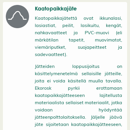
Kaatopaikkajäte
Kaatopaikkajätettä ovat ikkunalasi,
lasiastiat, peilit, lasikuitu, kengät,
nahkavaatteet ja PVC-muovi (eli
märkätilan tapetit, muovimatot,
viemäriputket, suojapeitteet ja
sadevaatteet).
Jätteiden loppusijoitus on
käsittelymenetelmä sellaisille jätteille,
joita ei voida käsitellä muulla tavalla.
Ekorosk pyrkii erottamaan
kaatopaikkajätteeseen lajitellusta
materiaalista sellaiset materiaalit, jotka
voidaan hyödyntää
jätteenpolttolaitoksella. Jäljelle jäävä
jäte sijoitetaan kaatopaikkajätteeseen,