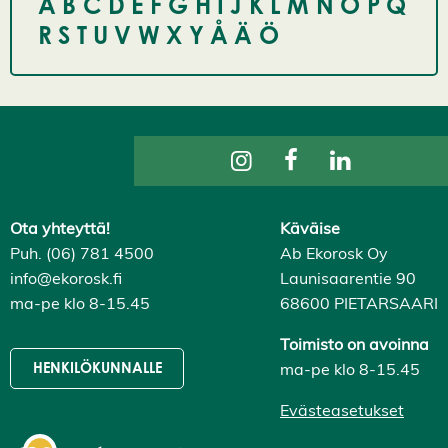
A
B
C
D
E
F
G
H
I
J
K
L
M
N
O
P
Q
R
S
T
U
V
W
X
Y
Å
Ä
Ö
Ota yhteyttä!
Käväise
Puh. (06) 781 4500
Ab Ekorosk Oy
info@ekorosk.fi
Launisaarentie 90
ma-pe klo 8-15.45
68600 PIETARSAARI
Toimisto on avoinna
ma-pe klo 8-15.45
HENKILÖKUNNALLE
Evästeasetukset