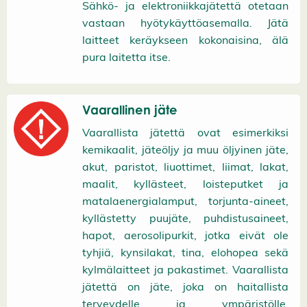
Sähkö- ja elektroniikkajätettä otetaan
vastaan hyötykäyttöasemalla. Jätä
laitteet keräykseen kokonaisina, älä
pura laitetta itse.
Vaarallinen jäte
Vaarallista jätettä ovat esimerkiksi
kemikaalit, jäteöljy ja muu öljyinen jäte,
akut, paristot, liuottimet, liimat, lakat,
maalit, kyllästeet, loisteputket ja
matalaenergialamput, torjunta-aineet,
kyllästetty puujäte, puhdistusaineet,
hapot, aerosolipurkit, jotka eivät ole
tyhjiä, kynsilakat, tina, elohopea sekä
kylmälaitteet ja pakastimet. Vaarallista
jätettä on jäte, joka on haitallista
terveydelle ja ympäristölle.