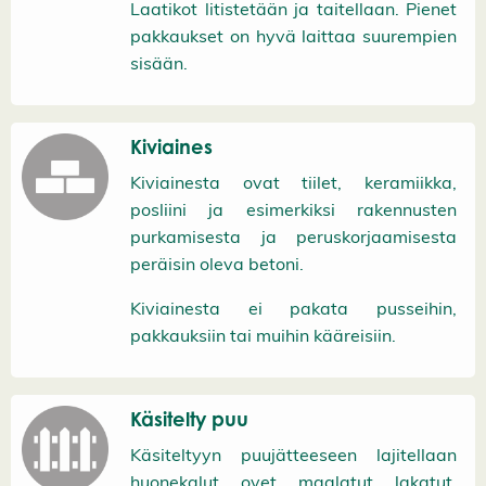
Laatikot litistetään ja taitellaan. Pienet
pakkaukset on hyvä laittaa suurempien
sisään.
Kiviaines
Kiviainesta ovat tiilet, keramiikka,
posliini ja esimerkiksi rakennusten
purkamisesta ja peruskorjaamisesta
peräisin oleva betoni.
Kiviainesta ei pakata pusseihin,
pakkauksiin tai muihin kääreisiin.
Käsitelty puu
Käsiteltyyn puujätteeseen lajitellaan
huonekalut, ovet, maalatut, lakatut,