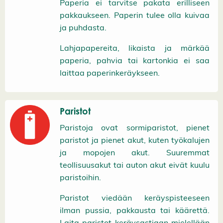
Paperia ei tarvitse pakata erilliseen
pakkaukseen.
Paperin tulee olla kuivaa
ja puhdasta.
Lahjapapereita, likaista ja märkää
paperia, pahvia tai kartonkia ei saa
laittaa paperinkeräykseen.
Paristot
Paristoja ovat sormiparistot, pienet
paristot ja pienet akut, kuten työkalujen
ja mopojen akut. Suuremmat
teollisuusakut tai auton akut eivät kuulu
paristoihin.
Paristot viedään keräyspisteeseen
ilman pussia, pakkausta tai käärettä.
Laita paristot keräysastiaan mielellään