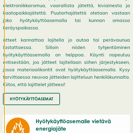
K
elektroniikkaromua, vaarallista jätettä, kiviainesta ja
i
kaatopaikkajätettä. Puutarhajätettä otetaan vastaan
e
l
joko hyötykäyttöasemalla tai kunnan omassa
l
keräyspaikassa.
ä
k
a
ätteet kannattaa lajitella jo autoa tai perävaunua
i
lastattaessa. Silloin niiden tyhjentäminen
k
k
hyötykäyttöasemalla on helppoa. Käynti nopeutuu
i
entisestään, jos jätteet lajitellaan siihen järjestykseen,
H
y
jossa materiaalikontit ovat hyötykäyttöasemalla. Kysy
v
tarvittaessa neuvoa jätteiden lajitteluun henkilökunnalta.
ä
k
Kiitos, että lajittelet jätteesi!
s
y
k
HYÖTYKÄYTTÖASEMAT
a
i
k
k
i
Hyötykäyttöasemalle vietävä
e
energiajäte
v