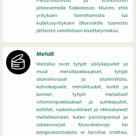
Pietarsaaressa ja Storkohmon
jäteasemalle Kokkolassa. Muista, että
yrityksen toimittamista tai
kuljetusyrityksen Ekoroskille tuomista
jätteistä veloitetaan käsittelymaksu.
Metalli
Metallia ovat tyhjät säilykepurkit ja
muut metallipakkaukset, tyhjät
alumiinivuoat ja alumiinifolio,
kahvikapselit, metallituubit, korkit ja
kannet, tyhjät metalliset
vitamiinipakkaukset ja suihkepullot,
kattilat, ruokailuvälineet ja rikkoutuneet
metalliesineet, kuten paistinpannut ja
sateenvarjot. Muovikahvoja tai
kangaskaistaleita ei tarvitse irrottaa,