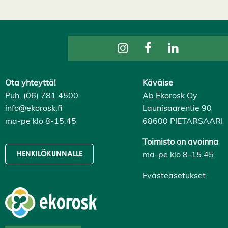
k
a
i
k
k
i
H
y
v
ä
Ota yhteyttä!
Käväise
k
s
Puh. (06) 781 4500
Ab Ekorosk Oy
y
k
info@ekorosk.fi
Launisaarentie 90
a
ma-pe klo 8-15.45
68600 PIETARSAARI
i
k
k
Toimisto on avoinna
i
ma-pe klo 8-15.45
HENKILÖKUNNALLE
e
v
ä
Evästeasetukset
s
t
e
e
t