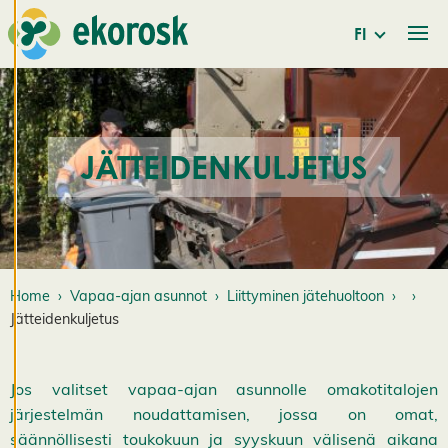
ja henkilökohtaista
palvelua.
FI
Suostumalla
evästeiden käyttöön
voimme kehittää
entistä parempaa
palvelua ja tarjota
JÄTTEIDENKULJETUS
sinulle kiinnostavaa
sisältöä. Sinulla on
hallinta
evästeasetuksistasi,
ja voit muuttaa niitä
Home
Vapaa-ajan asunnot
Liittyminen jätehuoltoon
milloin tahansa. Lue
Jätteidenkuljetus
lisää
evästeistämme.
Jos valitset vapaa-ajan asunnolle omakotitalojen
M
järjestelmän noudattamisen, jossa on omat,
u
säännöllisesti toukokuun ja syyskuun välisenä aikana
o