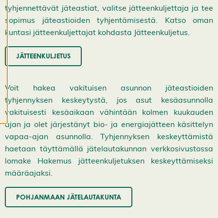
k
tyhjennettävät jäteastiat, valitse jätteenkuljettaja ja tee
k
sopimus jäteastioiden tyhjentämisestä. Katso oman
a
kuntasi jätteenkuljettajat kohdasta Jätteenkuljetus.
a
e
v
JÄTTEENKULJETUS
ä
st
e
Voit hakea vakituisen asunnon jäteastioiden
a
tyhjennyksen keskeytystä, jos asut kesäasunnolla
s
vakituisesti kesäaikaan vähintään kolmen kuukauden
e
t
ajan ja olet järjestänyt bio- ja energiajätteen käsittelyn
u
vapaa-ajan asunnolla. Tyhjennyksen keskeyttämistä
k
haetaan täyttämällä jätelautakunnan verkkosivustossa
si
lomake Hakemus jätteenkuljetuksen keskeyttämiseksi
a
K
määräajaksi.
i
e
l
POHJANMAAN JÄTELAUTAKUNTA
l
ä