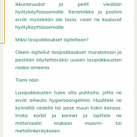
ä
ikkunaruudut ja peilit viedään
s
t
hyötykäyttöasemalle. Keramiikka ja posliini
e
eivät myöskään ole lasia, vaan ne kuuluvat
e
t
hyötykäyttöasemalle.
Miksi lasipakkaukset lajitellaan?
Oikein lajitellut lasipakkaukset murskataan ja
pestään käytettäväksi uusien lasipakkausten
raaka-aineena.
Toimi näin
Lasipakkausten tulee olla puhtaita, jotta ne
eivät aiheuta hygieniaongelmia. Huuhtele ne
kylmällä vedellä tai pese muun tiskin kanssa.
Irrota korkit ja kannet ja lajittele ne
materiaalin mukaan muovin- tai
metallinkeräykseen.