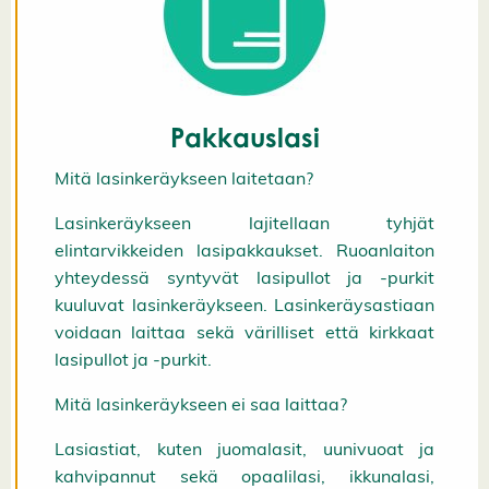
K
i
e
l
l
ä
k
Pakkauslasi
a
i
k
Mitä lasinkeräykseen laitetaan?
k
i
Lasinkeräykseen lajitellaan tyhjät
H
y
elintarvikkeiden lasipakkaukset. Ruoanlaiton
v
yhteydessä syntyvät lasipullot ja -purkit
ä
k
kuuluvat lasinkeräykseen. Lasinkeräysastiaan
s
voidaan laittaa sekä värilliset että kirkkaat
y
k
lasipullot ja -purkit.
a
i
Mitä lasinkeräykseen ei saa laittaa?
k
k
i
Lasiastiat, kuten juomalasit, uunivuoat ja
e
v
kahvipannut sekä opaalilasi, ikkunalasi,