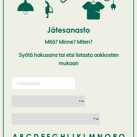
Jätesanasto
Mitä? Minne? Miten?
Syötä hakusana tai etsi listasta aakkosten
mukaan
A
B
C
D
E
F
G
H
I
J
K
L
M
N
O
P
Q