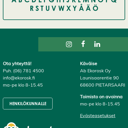
R
S
T
U
V
W
X
Y
Å
Ä
Ö
Ota yhteyttä!
Käväise
Puh. (06) 781 4500
Ab Ekorosk Oy
info@ekorosk.fi
Launisaarentie 90
ma-pe klo 8-15.45
68600 PIETARSAARI
Toimisto on avoinna
ma-pe klo 8-15.45
HENKILÖKUNNALLE
Evästeasetukset