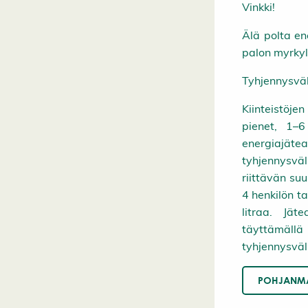
Vinkki!
Älä polta en
palon myrkyl
Tyhjennysväl
Kiinteistöje
pienet, 1–6
energiajäte
tyhjennysvä
riittävän su
4 henkilön t
litraa. Jät
täyttämällä
tyhjennysväl
POHJANMA