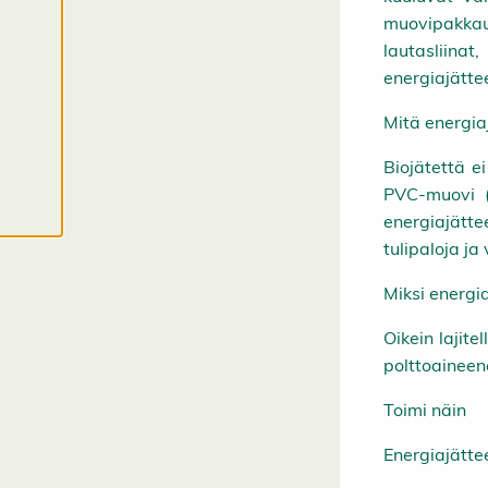
e
muovipakkauk
v
lautasliina
ä
s
energiajätte
t
e
e
Mitä energia
t
Biojätettä e
PVC-muovi (
energiajättee
tulipaloja ja
Miksi energia
Oikein lajit
polttoaineen
Toimi näin
Energiajättee