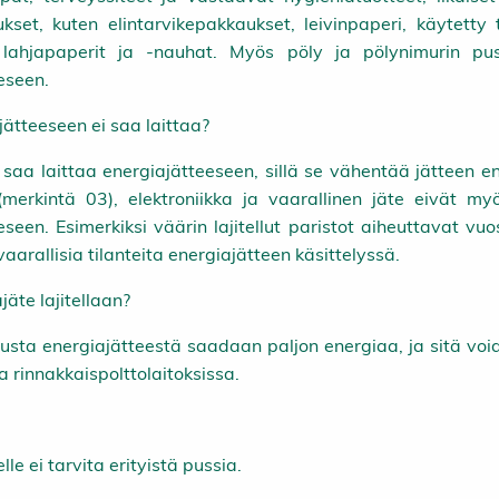
set, kuten elintarvikepakkaukset, leivinpaperi, käytetty 
t, lahjapaperit ja -nauhat. Myös pöly ja pölynimurin pus
eseen.
jätteeseen ei saa laittaa?
i saa laittaa energiajätteeseen, sillä se vähentää jätteen e
merkintä 03), elektroniikka ja vaarallinen jäte eivät my
seen. Esimerkiksi väärin lajitellut paristot aiheuttavat vuo
 vaarallisia tilanteita energiajätteen käsittelyssä.
jäte lajitellaan?
ellusta energiajätteestä saadaan paljon energiaa, ja sitä vo
a rinnakkaispolttolaitoksissa.
lle ei tarvita erityistä pussia.