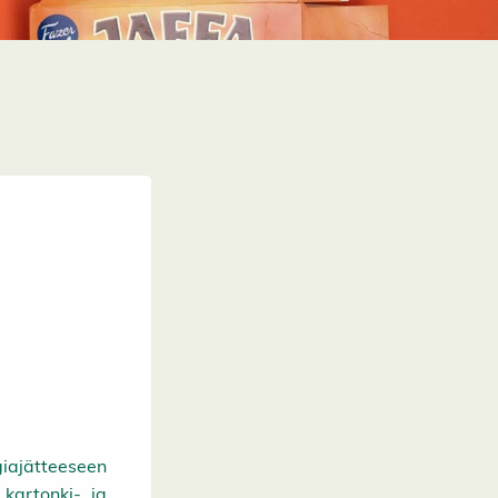
giajätteeseen
 kartonki- ja