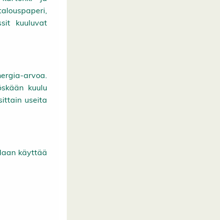
talouspaperi,
sit kuuluvat
nergia-arvoa.
öskään kuulu
sittain useita
idaan käyttää