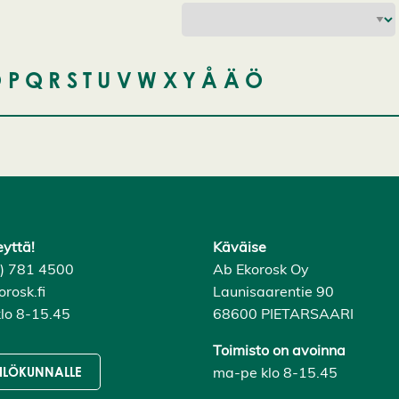
O
P
Q
R
S
T
U
V
W
X
Y
Å
Ä
Ö
eyttä!
Käväise
6) 781 4500
Ab Ekorosk Oy
rosk.fi
Launisaarentie 90
lo 8-15.45
68600 PIETARSAARI
Toimisto on avoinna
ma-pe klo 8-15.45
ILÖKUNNALLE