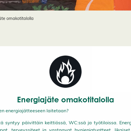
äte omakotitalolla
Energiajäte omakotitalolla
en energiajätteeseen laitetaan?
tä syntyy päivittäin keittiössä, WC:ssä ja työtiloissa. Ener
pat, terveyssiteet ja vastaavat hygieniatuotteet, likaiset