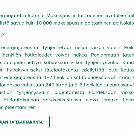
ergiajätettä kotona. Makeispussin laittaminen avotuleen a
listä savua kuin 10 000 makeispussin polttaminen polttolai
i?
n energiajäteastiat tyhjennetään neljän viikon välein. Poikk
 henkilön kotitaloudet voivat hakea Pohjanmaan jätel
astian pidennettyä kahdeksan viikon tyhjennysväliä. Kahd
lin hyväksymiseksi jätelautakunta edellyttää, että kotit
uri energiajäteastia: 1–2 henkilön kotitaloudessa vähintään 1
aloudessa vähintään 240 litraa ja 5-6 henkilön taloudessa 
eastian tyhjennysvälin pidentämistä kahdeksaan viik
 jätelautakunnan verkkosivustossa oleva lomake Energ
in pidentäminen.
AN JÄTELAUTAKUNTA