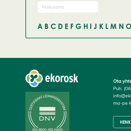
A
B
C
D
E
F
G
H
I
J
K
L
M
N
Ota yht
Puh. (0
info@eko
ma-pe k
HENK