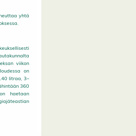
iheuttaa yhtä
toksessa.
euksellisesti
autakunnalta
eksan viikon
aloudessa on
40 litraa, 3–
vähintään 360
koon haetaan
iajäteastian