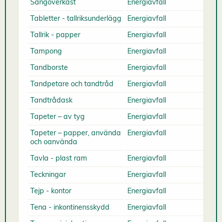
Sängöverkast
Energiavfall
Tabletter - tallriksunderlägg
Energiavfall
Tallrik - papper
Energiavfall
Tampong
Energiavfall
Tandborste
Energiavfall
Tandpetare och tandtråd
Energiavfall
Tandtrådask
Energiavfall
Tapeter – av tyg
Energiavfall
Tapeter – papper, använda
Energiavfall
och oanvända
Tavla - plast ram
Energiavfall
Teckningar
Energiavfall
Tejp - kontor
Energiavfall
Tena - inkontinensskydd
Energiavfall