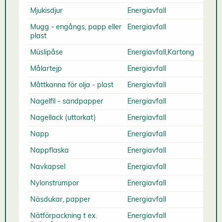
Mjukisdjur
Energiavfall
Mugg - engångs, papp eller
Energiavfall
plast
Müslipåse
Energiavfall,Kartong
Målartejp
Energiavfall
Måttkanna för olja - plast
Energiavfall
Nagelfil - sandpapper
Energiavfall
Nagellack (uttorkat)
Energiavfall
Napp
Energiavfall
Nappflaska
Energiavfall
Navkapsel
Energiavfall
Nylonstrumpor
Energiavfall
Näsdukar, papper
Energiavfall
Nätförpackning t ex.
Energiavfall