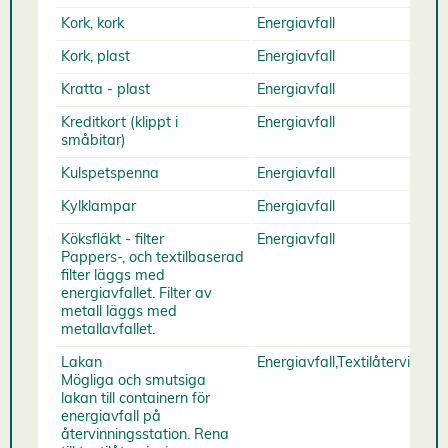
Kork, kork
Energiavfall
Kork, plast
Energiavfall
Kratta - plast
Energiavfall
Kreditkort (klippt i
Energiavfall
småbitar)
Kulspetspenna
Energiavfall
Kylklampar
Energiavfall
Köksfläkt - filter
Energiavfall
Pappers-, och textilbaserad
filter läggs med
energiavfallet. Filter av
metall läggs med
metallavfallet.
Lakan
Energiavfall,Textilåtervinning
Mögliga och smutsiga
lakan till containern för
energiavfall på
återvinningsstation. Rena