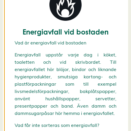
k
i
e
s
A
v
Energiavfall vid bostaden
v
i
Vad är energiavfall vid bostaden
s
a
a
Energiavfall uppstår varje dag i köket,
l
toaletten och vid skrivbordet. Till
l
a
energiavfallet hör blöjor, bindor och liknande
A
hygienprodukter, smutsiga kartong- och
c
c
plastförpackningar som till exempel
e
livsmedelsförpackningar, bakplåtspapper,
p
t
använt hushållspapper, servetter,
e
r
presentpapper och band. Även damm och
a
dammsugarpåsar hör hemma i energiavfallet.
a
l
l
Vad får inte sorteras som energiavfall?
a