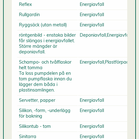
Reflex
Energiavfall
Rullgardin
Energiavfall
Ryggsäck (utan metall)
Energiavfall
röntgenbild - enstaka bilder
Deponiavfall,Energiavfall
får slängas i energiavfallet.
Större mängder är
deponiavfall.
Schampo- och tvålflaskor
Energiavfall,Plastförpacknin
helt tomma
Ta loss pumpdelen på en
tom pumpflaska innan du
lägger dem båda i
plastinsamlingen.
Servetter, papper
Energiavfall
Silikon, -form, -underlägg
Energiavfall
för bakning
Silikontub - tom
Energiavfall
Sinitarra
Energiavfall