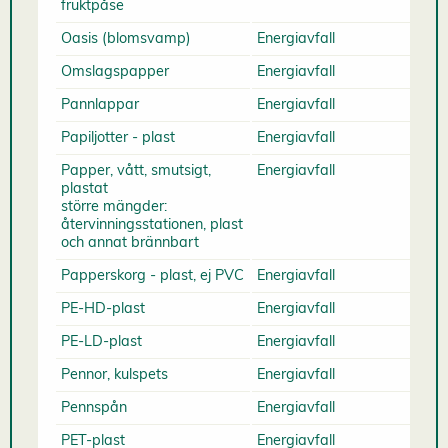
fruktpåse
Oasis (blomsvamp)
Energiavfall
Omslagspapper
Energiavfall
Pannlappar
Energiavfall
Papiljotter - plast
Energiavfall
Papper, vått, smutsigt,
Energiavfall
plastat
större mängder:
återvinningsstationen, plast
och annat brännbart
Papperskorg - plast, ej PVC
Energiavfall
PE-HD-plast
Energiavfall
PE-LD-plast
Energiavfall
Pennor, kulspets
Energiavfall
Pennspån
Energiavfall
PET-plast
Energiavfall