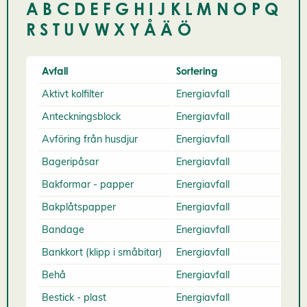
A
B
C
D
E
F
G
H
I
J
K
L
M
N
O
P
Q
R
S
T
U
V
W
X
Y
Å
Ä
Ö
Avfall
Sortering
Aktivt kolfilter
Energiavfall
Anteckningsblock
Energiavfall
Avföring från husdjur
Energiavfall
Bageripåsar
Energiavfall
Bakformar - papper
Energiavfall
Bakplåtspapper
Energiavfall
Bandage
Energiavfall
Bankkort (klipp i småbitar)
Energiavfall
Behå
Energiavfall
Bestick - plast
Energiavfall