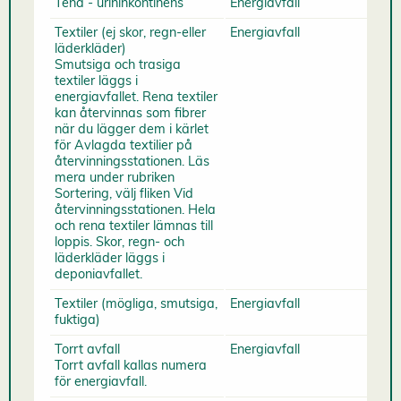
Tena - urininkontinens
Energiavfall
Textiler (ej skor, regn-eller
Energiavfall
läderkläder)
Smutsiga och trasiga
textiler läggs i
energiavfallet. Rena textiler
kan återvinnas som fibrer
när du lägger dem i kärlet
för Avlagda textilier på
återvinningsstationen. Läs
mera under rubriken
Sortering, välj fliken Vid
återvinningsstationen. Hela
och rena textiler lämnas till
loppis. Skor, regn- och
läderkläder läggs i
deponiavfallet.
Textiler (mögliga, smutsiga,
Energiavfall
fuktiga)
Torrt avfall
Energiavfall
Torrt avfall kallas numera
för energiavfall.