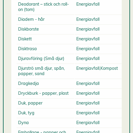
Deodorant – stick och roll-
Energiavfall
on (tom)
Diadem - hår
Energiavfall
Diskborste
Energiavfall
Diskett
Energiavfall
Disktrasa
Energiavfall
Djuravföring (Små djur)
Energiavfall
Djurströ små djur, spån,
Energiavfall,Kompost
papper, sand
Dragkedja
Energiavfall
Dryckburk - papper, plast
Energiavfall
Duk, papper
Energiavfall
Duk, tyg
Energiavfall
Dyna
Energiavfall
Emballage - papper och
Energiavfall