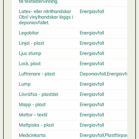
till textilåtervinning.
Latex- eller nitrilhandskar
Energiavfall
Obs! vinylhandskar läggs i
deponiavfallet.
Legobitar
Energiavfall
Linjal - plast
Energiavfall
Ljus stump
Energiavfall
Lock, plast
Energiavfall
Luftrenare - plast
Deponiavfall,Energiavfall
Lump
Energiavfall
Lövräfsa - plastdel
Energiavfall
Mapp - plast
Energiavfall
Mattor – textil
Energiavfall
Mattpiska - plast
Energiavfall
Medicinkarta
Energiavfall,Plastförpacknin