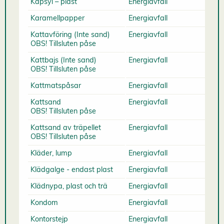
Kapsyl – plast
Energiavfall
Karamellpapper
Energiavfall
Kattavföring (Inte sand)
Energiavfall
OBS! Tillsluten påse
Kattbajs (Inte sand)
Energiavfall
OBS! Tillsluten påse
Kattmatspåsar
Energiavfall
Kattsand
Energiavfall
OBS! Tillsluten påse
Kattsand av träpellet
Energiavfall
OBS! Tillsluten påse
Kläder, lump
Energiavfall
Klädgalge - endast plast
Energiavfall
Klädnypa, plast och trä
Energiavfall
Kondom
Energiavfall
Kontorstejp
Energiavfall