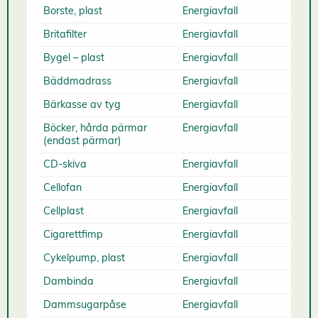
Borste, plast
Energiavfall
Britafilter
Energiavfall
Bygel – plast
Energiavfall
Bäddmadrass
Energiavfall
Bärkasse av tyg
Energiavfall
Böcker, hårda pärmar
Energiavfall
(endast pärmar)
CD-skiva
Energiavfall
Cellofan
Energiavfall
Cellplast
Energiavfall
Cigarettfimp
Energiavfall
Cykelpump, plast
Energiavfall
Dambinda
Energiavfall
Dammsugarpåse
Energiavfall