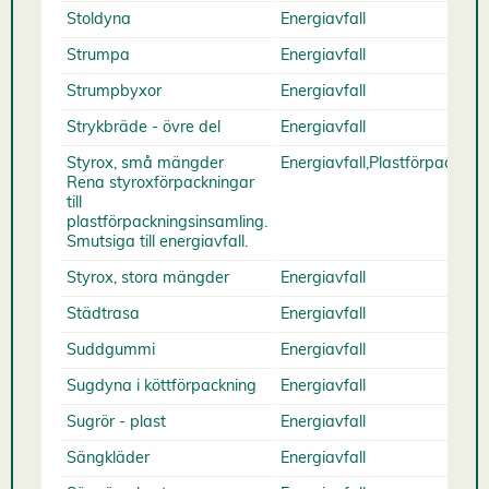
Stoldyna
Energiavfall
Strumpa
Energiavfall
Strumpbyxor
Energiavfall
Strykbräde - övre del
Energiavfall
Styrox, små mängder
Energiavfall,Plastförpacknin
Rena styroxförpackningar
till
plastförpackningsinsamling.
Smutsiga till energiavfall.
Styrox, stora mängder
Energiavfall
Städtrasa
Energiavfall
Suddgummi
Energiavfall
Sugdyna i köttförpackning
Energiavfall
Sugrör - plast
Energiavfall
Sängkläder
Energiavfall