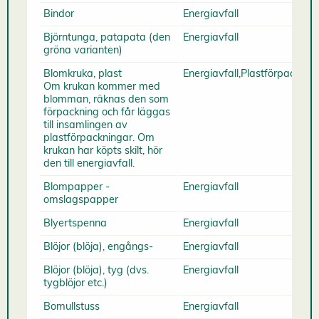
Bindor
Energiavfall
Björntunga, patapata (den
Energiavfall
gröna varianten)
Blomkruka, plast
Energiavfall,Plastförpacknin
Om krukan kommer med
blomman, räknas den som
förpackning och får läggas
till insamlingen av
plastförpackningar. Om
krukan har köpts skilt, hör
den till energiavfall.
Blompapper -
Energiavfall
omslagspapper
Blyertspenna
Energiavfall
Blöjor (blöja), engångs-
Energiavfall
Blöjor (blöja), tyg (dvs.
Energiavfall
tygblöjor etc.)
Bomullstuss
Energiavfall