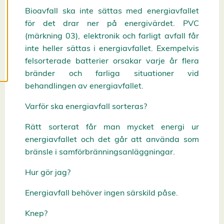
c
Bioavfall ska inte sättas med energiavfallet
o
o
för det drar ner på energivärdet. PVC
k
(märkning 03), elektronik och farligt avfall får
i
e
inte heller sättas i energiavfallet. Exempelvis
s
felsorterade batterier orsakar varje år flera
bränder och farliga situationer vid
behandlingen av energiavfallet.
Varför ska energiavfall sorteras?
Rätt sorterat får man mycket energi ur
energiavfallet och det går att använda som
bränsle i samförbränningsanläggningar.
Hur gör jag?
Energiavfall behöver ingen särskild påse.
Knep?