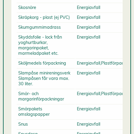
Skosnöre
Energiavfall
Skräpkorg - plast (ej PVC)
Energiavfall
Skumgummimadrass
Energiavfall
Skyddsfolie - lock från
Energiavfall
yoghurtburkar,
margarinpaket,
marmeladpaket etc.
Sköljmedels förpackning
Energiavfall,Plastförpacknin
Slampåse minireningsverk
Energiavfall
Slampåsen får vara max.
30 liter.
Smör- och
Energiavfall,Plastförpacknin
margarinförpackningar
Smörpakets
Energiavfall
omslagspapper
Snus
Energiavfall
Snusdosa
Energiavfall