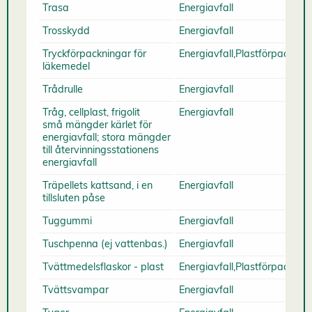
Trasa
Energiavfall
Trosskydd
Energiavfall
Tryckförpackningar för
Energiavfall,Plastförpacknin
läkemedel
Trådrulle
Energiavfall
Tråg, cellplast, frigolit
Energiavfall
små mängder kärlet för
energiavfall; stora mängder
till återvinningsstationens
energiavfall
Träpellets kattsand, i en
Energiavfall
tillsluten påse
Tuggummi
Energiavfall
Tuschpenna (ej vattenbas.)
Energiavfall
Tvättmedelsflaskor - plast
Energiavfall,Plastförpacknin
Tvättsvampar
Energiavfall