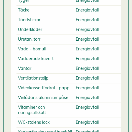
Tyger
Energiavfall
Täcke
Energiavfall
Tändstickor
Energiavfall
Underkläder
Energiavfall
Uretan, torr
Energiavfall
Vadd - bomull
Energiavfall
Vadderade kuvert
Energiavfall
Vantar
Energiavfall
Ventilationsteijp
Energiavfall
Videokassettfodral - papp
Energiavfall
Vinlådans aluminiumpåse
Energiavfall
Vitaminer och
Energiavfall
näringstillskott
WC-stolens lock
Energiavfall
Yoghurtburkar med innehåll
Energiavfall