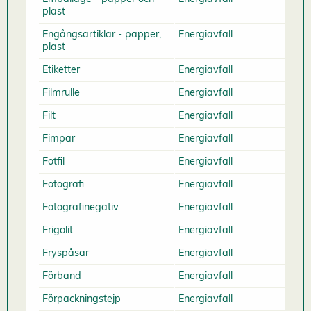
plast
Engångsartiklar - papper,
Energiavfall
plast
Etiketter
Energiavfall
Filmrulle
Energiavfall
Filt
Energiavfall
Fimpar
Energiavfall
Fotfil
Energiavfall
Fotografi
Energiavfall
Fotografinegativ
Energiavfall
Frigolit
Energiavfall
Fryspåsar
Energiavfall
Förband
Energiavfall
Förpackningstejp
Energiavfall