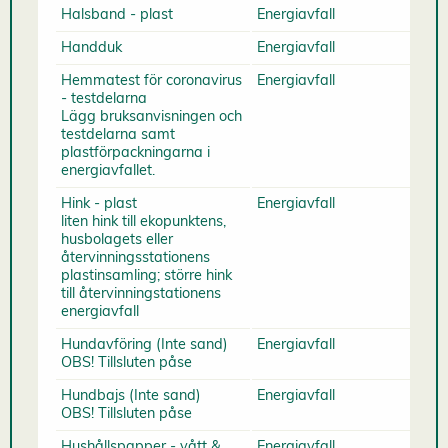
Halsband - plast
Energiavfall
Handduk
Energiavfall
Hemmatest för coronavirus
Energiavfall
- testdelarna
Lägg bruksanvisningen och
testdelarna samt
plastförpackningarna i
energiavfallet.
Hink - plast
Energiavfall
liten hink till ekopunktens,
husbolagets eller
återvinningsstationens
plastinsamling; större hink
till återvinningstationens
energiavfall
Hundavföring (Inte sand)
Energiavfall
OBS! Tillsluten påse
Hundbajs (Inte sand)
Energiavfall
OBS! Tillsluten påse
Hushållspapper - vått &
Energiavfall