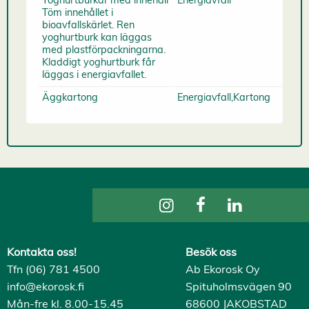
Töm innehållet i
bioavfallskärlet. Ren
yoghurtburk kan läggas
med plastförpackningarna.
Kladdigt yoghurtburk får
läggas i energiavfallet.
Äggkartong
Energiavfall,Kartong
Kontakta oss!
Besök oss
Tfn (06) 781 4500
Ab Ekorosk Oy
info@ekorosk.fi
Spituholmsvägen 90
Mån-fre kl. 8.00-15.45
68600 JAKOBSTAD