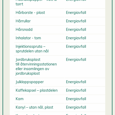
torrt
Hårborste - plast
Energiavfall
Hårrullar
Energiavfall
Hårsnodd
Energiavfall
Inhalator - tom
Energiavfall
Injektionsspruta –
Energiavfall
sprutdelen utan nål
Jordbruksplast
Energiavfall
till återvinningsstationen
eller insamlingen av
jordbruksplast
Julklappspapper
Energiavfall
Kaffekapsel – plastdelen
Energiavfall
Kam
Energiavfall
Kanyl – utan nål, plast
Energiavfall