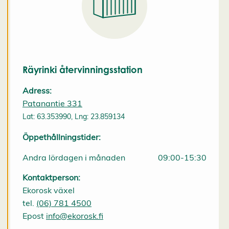
k
i
e
s
A
v
v
i
Räyrinki återvinningsstation
s
a
Adress:
a
l
Patanantie 331
l
Lat: 63.353990, Lng: 23.859134
a
A
c
Öppethållningstider:
c
e
Andra lördagen i månaden
09:00-15:30
p
t
e
Kontaktperson:
r
Ekorosk växel
a
a
tel.
(06) 781 4500
l
Epost
info@ekorosk.fi
l
a