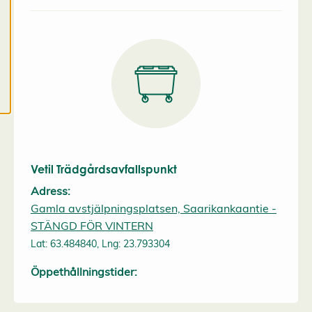
c
o
o
k
i
e
s
Vetil Trädgårdsavfallspunkt
Adress:
Gamla avstjälpningsplatsen, Saarikankaantie -
STÄNGD FÖR VINTERN
Lat: 63.484840, Lng: 23.793304
Öppethållningstider: