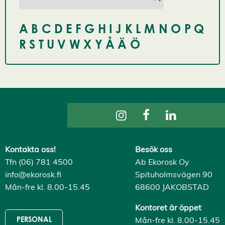
A
B
C
D
E
F
G
H
I
J
K
L
M
N
O
P
Q
R
S
T
U
V
W
X
Y
Å
Ä
Ö
Kontakta oss!
Besök oss
Tfn (06) 781 4500
Ab Ekorosk Oy
info@ekorosk.fi
Spituholmsvägen 90
Mån-fre kl. 8.00-15.45
68600 JAKOBSTAD
Kontoret är öppet
Mån-fre kl. 8.00-15.45
PERSONAL