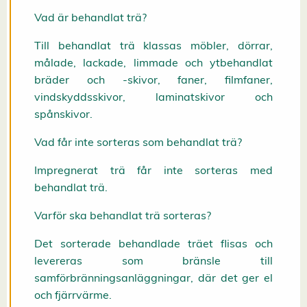
k
Vad är behandlat trä?
i
e
Till behandlat trä klassas möbler, dörrar,
s
A
målade, lackade, limmade och ytbehandlat
v
bräder och -skivor, faner, filmfaner,
v
i
vindskyddsskivor, laminatskivor och
s
spånskivor.
a
a
l
Vad får inte sorteras som behandlat trä?
l
a
Impregnerat trä får inte sorteras med
A
c
behandlat trä.
c
e
p
Varför ska behandlat trä sorteras?
t
e
Det sorterade behandlade träet flisas och
r
a
levereras som bränsle till
a
samförbränningsanläggningar, där det ger el
l
l
och fjärrvärme.
a