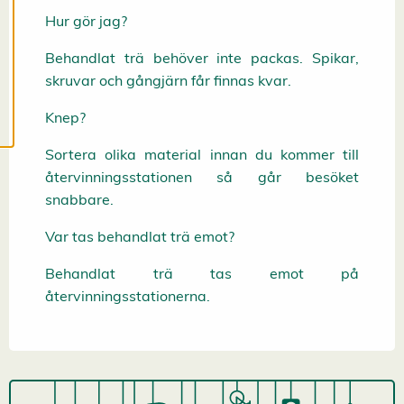
c
Hur gör jag?
o
o
k
Behandlat trä behöver inte packas. Spikar,
i
e
skruvar och gångjärn får finnas kvar.
s
Knep?
Sortera olika material innan du kommer till
återvinningsstationen så går besöket
snabbare.
Var tas behandlat trä emot?
Behandlat trä tas emot på
återvinningsstationerna.