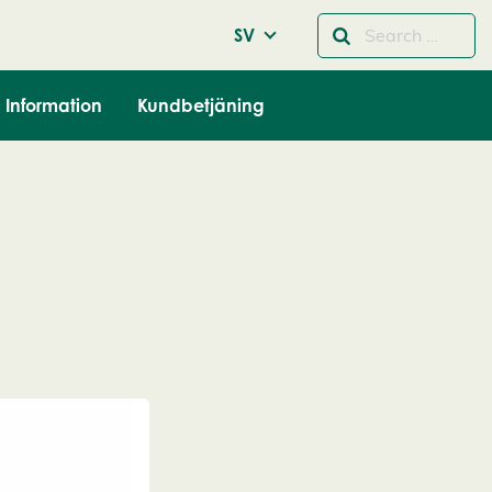
SV
Information
Kundbetjäning