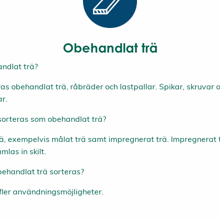
Obehandlat trä
ndlat trä?
eras obehandlat trä, råbräder och lastpallar. Spikar, skruvar
ar.
 sorteras som obehandlat trä?
ä, exempelvis målat trä samt impregnerat trä. Impregnerat tr
mlas in skilt.
behandlat trä sorteras?
 fler användningsmöjligheter.