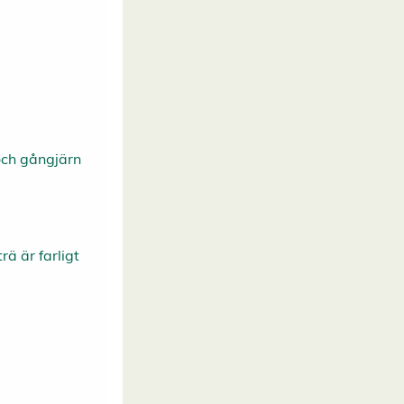
 och gångjärn
ä är farligt