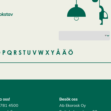
bokstav
O
P
Q
R
S
T
U
V
W
X
Y
Å
Ä
Ö
a oss!
Besök oss
) 781 4500
Ab Ekorosk Oy