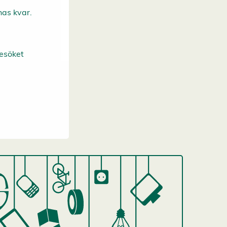
nas kvar.
besöket