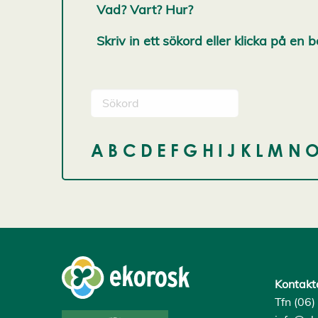
Vad? Vart? Hur?
Skriv in ett sökord eller klicka på en 
A
B
C
D
E
F
G
H
I
J
K
L
M
N
Kontakt
Tfn (06