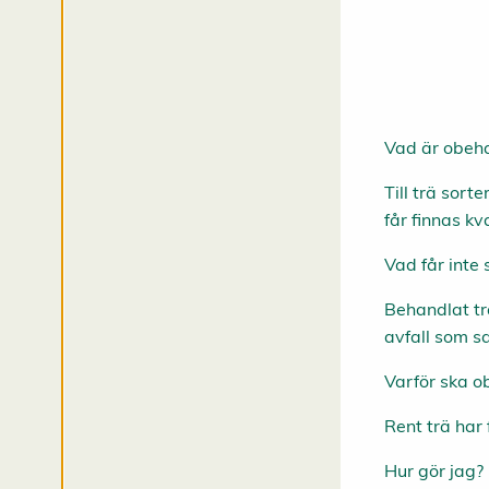
R
e
d
i
g
e
Vad är obeha
r
a
Till trä sort
c
får finnas kv
o
o
Vad får inte
k
Behandlat tr
i
e
avfall som sa
s
Varför ska o
A
v
v
Rent trä har
i
s
a
Hur gör jag?
a