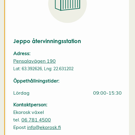
k
i
e
s
A
v
v
i
Jeppo återvinningsstation
s
a
Adress:
a
l
Pensalavägen 190
l
Lat: 63.392626, Lng: 22.631202
a
A
c
Öppethållningstider:
c
e
Lördag
09:00-15:30
p
t
e
Kontaktperson:
r
Ekorosk växel
a
a
tel.
06 781 4500
l
Epost
info@ekorosk.fi
l
a