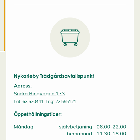
c
o
o
k
i
e
s
Nykarleby Trädgårdsavfallspunkt
Adress:
Södra Ringvägen 173
Lat: 63.520441, Lng: 22.555121
Öppethållningstider:
Måndag
självbetjäning
06:00-22:00
bemannad
11:30-18:00