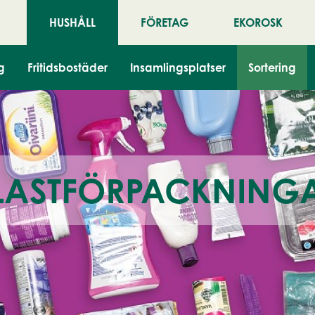
HUSHÅLL
FÖRETAG
EKOROSK
g
Fritidsbostäder
Insamlingsplatser
Sortering
LASTFÖRPACKNING