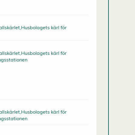
llskärlet,Husbolagets kärl för
llskärlet,Husbolagets kärl för
ngsstationen
llskärlet,Husbolagets kärl för
ngsstationen