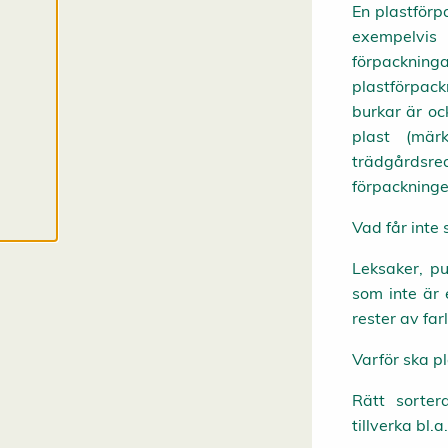
l
En plastförp
l
exempelvis 
a
c
förpackninga
o
plastförpack
o
k
burkar är oc
i
e
plast (mär
s
trädgårdsre
förpackninge
Vad får inte
Leksaker, pu
som inte är 
rester av far
Varför ska p
Rätt sorter
tillverka bl.