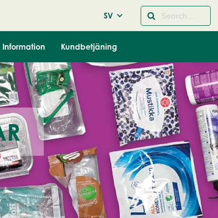
SV
Information
Kundbetjäning
AR