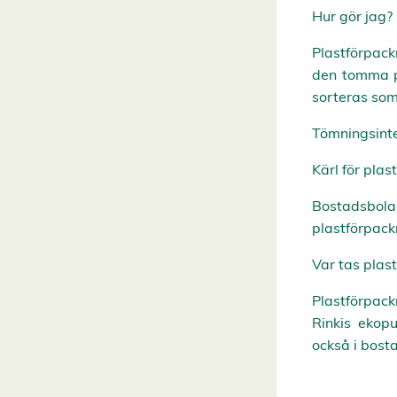
Hur gör jag?
Plastförpack
den tomma pl
sorteras som
Tömningsinte
Kärl för pla
Bostadsbolag
plastförpack
Var tas plas
Plastförpack
Rinkis ekopu
också i bost