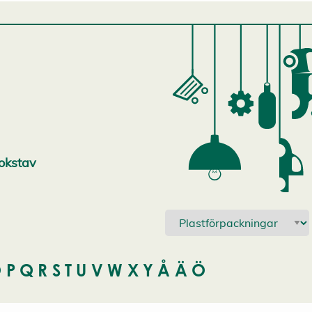
bokstav
O
P
Q
R
S
T
U
V
W
X
Y
Å
Ä
Ö