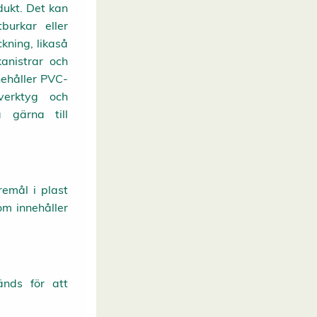
dukt. Det kan
burkar eller
kning, likaså
kanistrar och
nehåller PVC-
verktyg och
a gärna till
remål i plast
om innehåller
änds för att