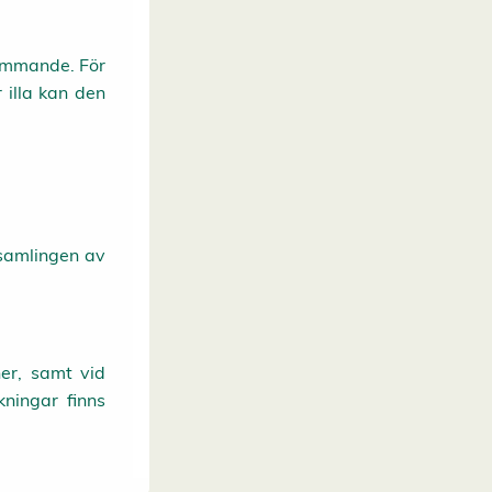
rymmande. För
 illa kan den
.
samlingen av
er, samt vid
kningar finns