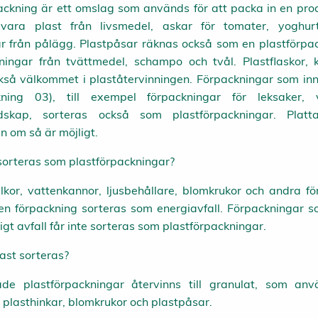
ackning är ett omslag som används för att packa in en pro
vara plast från livsmedel, askar för tomater, yoghurt
r från pålägg. Plastpåsar räknas också som en plastförpac
ningar från tvättmedel, schampo och tvål. Plastflaskor, 
kså välkommet i plaståtervinningen. Förpackningar som in
kning 03), till exempel förpackningar för leksaker, 
dskap, sorteras också som plastförpackningar. Platt
n om så är möjligt.
 sorteras som plastförpackningar?
lkor, vattenkannor, ljusbehållare, blomkrukor och andra fö
en förpackning sorteras som energiavfall. Förpackningar s
ligt avfall får inte sorteras som plastförpackningar.
last sorteras?
ade plastförpackningar återvinns till granulat, som anv
a. plasthinkar, blomkrukor och plastpåsar.