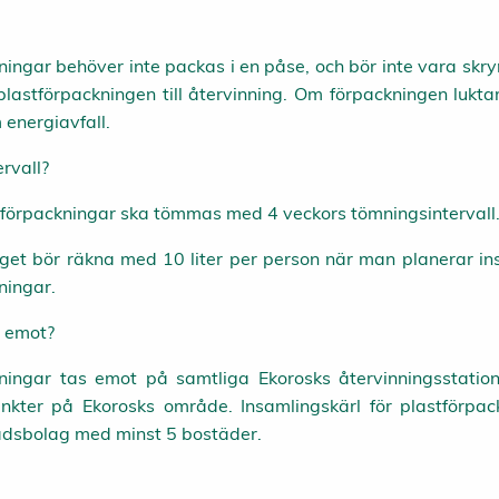
ningar behöver inte packas i en påse, och bör inte vara sk
astförpackningen till återvinning. Om förpackningen luktar
 energiavfall.
rvall?
stförpackningar ska tömmas med 4 veckors tömningsintervall
et bör räkna med 10 liter per person när man planerar in
ningar.
t emot?
ningar tas emot på samtliga Ekorosks återvinningsstation
nkter på Ekorosks område. Insamlingskärl för plastförpac
adsbolag med minst 5 bostäder.