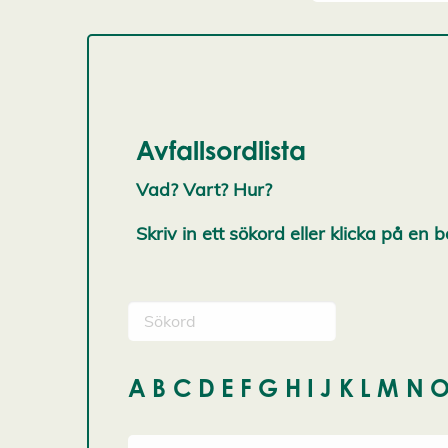
Avfallsordlista
Vad? Vart? Hur?
Skriv in ett sökord eller klicka på en 
A
B
C
D
E
F
G
H
I
J
K
L
M
N