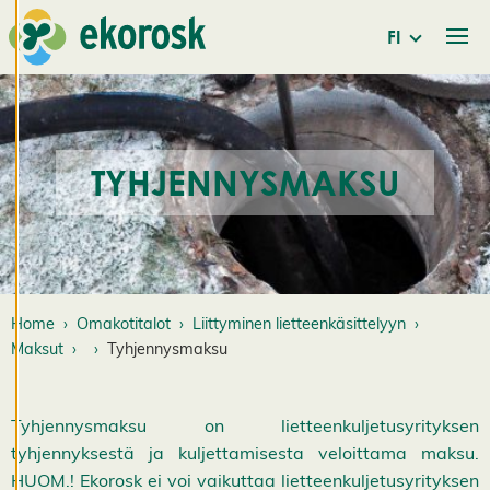
evästeitä
tarjotaksemme
FI
paremman
käyttökokemuksen
ja henkilökohtaista
palvelua.
Suostumalla
TYHJENNYSMAKSU
evästeiden käyttöön
voimme kehittää
entistä parempaa
palvelua ja tarjota
sinulle kiinnostavaa
Home
Omakotitalot
Liittyminen lietteenkäsittelyyn
sisältöä. Sinulla on
Maksut
Tyhjennysmaksu
hallinta
evästeasetuksistasi,
ja voit muuttaa niitä
Tyhjennysmaksu on lietteenkuljetusyrityksen
milloin tahansa. Lue
tyhjennyksestä ja kuljettamisesta veloittama maksu.
lisää
HUOM.! Ekorosk ei voi vaikuttaa lietteenkuljetusyrityksen