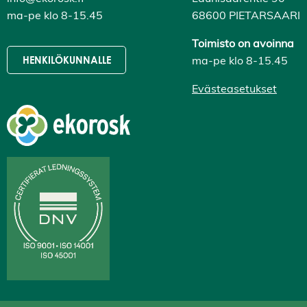
K
i
ma-pe klo 8-15.45
68600 PIETARSAARI
e
l
Toimisto on avoinna
l
ä
ma-pe klo 8-15.45
HENKILÖKUNNALLE
k
a
Evästeasetukset
i
k
k
i
H
y
v
ä
k
s
y
k
a
i
k
k
i
e
v
ä