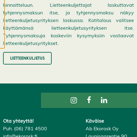
evästeistämme.
hinnoitteluun. Lietteenkuljettajat laskuttavat
tyhjennysmaksun itse, ja tyhjennysmaksu näkyy
M
lietteenkuljetusyrityksen laskussa. Kotitalous valitsee
u
o
käyttämänsä lietteenkuljetusyrityksen itse.
k
Tyhjennysmaksuja koskeviin kysymyksiin vastaavat
k
lietteenkuljetusyritykset.
a
a
e
LIETTEENKULJETUS
v
ä
st
e
a
s
e
t
u
k
Ota yhteyttä!
Käväise
si
Puh. (06) 781 4500
Ab Ekorosk Oy
a
info@ekorosk.fi
Launisaarentie 90