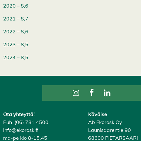
H
2020 – 8,6
y
v
ä
2021 – 8,7
k
s
2022 – 8,6
y
k
a
2023 – 8,5
i
k
2024 – 8,5
k
i
e
v
ä
s
t
e
e
t
Ota yhteyttä!
Käväise
Puh. (06) 781 4500
Ab Ekorosk Oy
info@ekorosk.fi
Launisaarentie 90
ma-pe klo 8-15.45
68600 PIETARSAARI