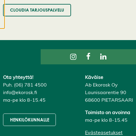
milloin tahansa. Lue
CLOUDIA TARJOUSPALVELU
lisää
evästeistämme.
M
u
o
k
k
a
a
e
Ota yhteyttä!
Käväise
v
Puh. (06) 781 4500
Ab Ekorosk Oy
ä
info@ekorosk.fi
Launisaarentie 90
st
ma-pe klo 8-15.45
68600 PIETARSAARI
e
a
Toimisto on avoinna
s
e
ma-pe klo 8-15.45
HENKILÖKUNNALLE
t
u
Evästeasetukset