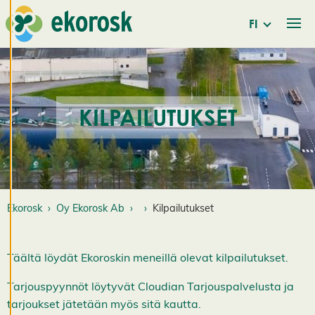
FI
Käytämme
evästeitä
tarjotaksemme
paremman
käyttökokemuksen
KILPAILUTUKSET
ja henkilökohtaista
palvelua.
Suostumalla
evästeiden käyttöön
voimme kehittää
entistä parempaa
Ekorosk
Oy Ekorosk Ab
Kilpailutukset
palvelua ja tarjota
sinulle kiinnostavaa
sisältöä. Sinulla on
Täältä löydät Ekoroskin meneillä olevat kilpailutukset.
hallinta
Tarjouspyynnöt löytyvät Cloudian Tarjouspalvelusta ja
evästeasetuksistasi,
tarjoukset jätetään myös sitä kautta.
ja voit muuttaa niitä