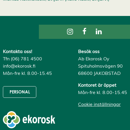
v
v
i
s
a
a
l
l
a
A
c
Kontakta oss!
Besök oss
c
e
Tfn (06) 781 4500
Ab Ekorosk Oy
p
info@ekorosk.fi
Spituholmsvägen 90
t
e
Mån-fre kl. 8.00-15.45
68600 JAKOBSTAD
r
a
Kontoret är öppet
a
l
Mån-fre kl. 8.00-15.45
PERSONAL
l
a
Cookie inställningar
c
o
o
k
i
e