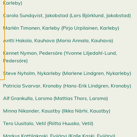
Karleby)
och kan ändra dem
när som helst. Läs
Carola Sundqvist, Jakobstad (Lars Björklund, Jakobstad)
mer om våra
cookies.
Marlén Timonen, Karleby (Pirjo Urpilainen, Karleby)
Antti Hakola, Kauhava (Maria Annala, Kauhava)
R
e
Kennet Nyman, Pedersöre (Yvonne Liljedahl-Lund,
d
i
Pedersöre)
g
e
Steve Nyholm, Nykarleby (Marlene Lindgren, Nykarleby)
r
a
Patricia Svarvar, Kronoby (Hans-Erik Lindgren, Kronoby)
c
o
Alf Grankulla, Larsmo (Mattias Thors, Larsmo)
o
k
Minna Nikander, Kaustby (Ilkka Närhi, Kaustby)
i
e
Tero Uusitalo, Vetil (Riitta Huusko, Vetil)
s
A
Markus Kattilakoski, Evijärvi (Kalle Kaski, Evijärvi)