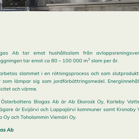
ogas Ab tar emot hushållsslam från avloppsreningsve
3
äggningen tar emot ca 80 – 100 000 m
slam per år.
arbetas slammet i en rötningsprocess och som slutprodukt
r som lämpar sig som jordförbättringsmedel. Energiinnehål
icitet och värme.
i Österbottens Biogas Ab är Ab Ekorosk Oy, Karleby Vatt
sägare är Evijärvi och Lappajärvi kommuner samt Kronoby 
o Oy och Toholammin Viemäri Oy.
gas Ab