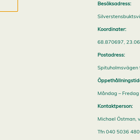
Besöksadress:
l
a
A
Silverstensbukts
c
c
Koordinater:
e
p
t
68.870697, 23.0
e
r
Postadress:
a
a
l
Spituholmsvägen 
l
a
Öppethållningstid
c
o
o
Måndag – Fredag 
k
i
e
Kontaktperson:
s
Michael Östman, v
Tfn 040 5036 480