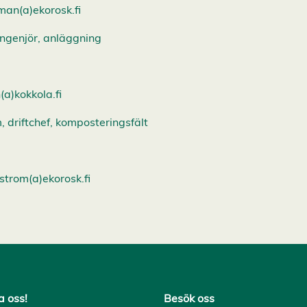
man(a)ekorosk.fi
tingenjör, anläggning
(a)kokkola.fi
driftchef, komposteringsfält
trom(a)ekorosk.fi
a oss!
Besök oss