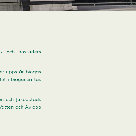
rk och bostäders
er uppstår biogas
let i biogasen tas
en och Jakobstads
Vatten och Avlopp