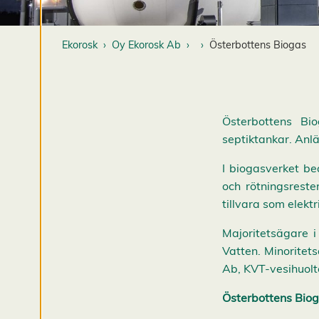
R
e
d
Ekorosk
Oy Ekorosk Ab
Österbottens Biogas
i
g
e
r
a
Österbottens Bi
c
septiktankar. Anl
o
o
I biogasverket be
k
och rötningsreste
i
tillvara som elektr
e
s
Majoritetsägare 
A
v
Vatten. Minoritet
v
Ab, KVT-vesihuolt
i
s
a
Österbottens Bio
a
l