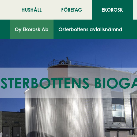
HUSHÅLL
FÖRETAG
EKOROSK
Oy Ekorosk Ab
Österbottens avfallsnämnd
STERBOTTENS BIOG