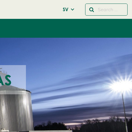
SV
AS