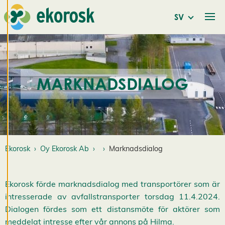
a
r
SV
Vi använder cookies
för att ge dig en
bättre
MARKNADSDIALOG
användarupplevelse
och personlig
service. Genom att
samtycka till
användningen av
cookies kan vi
Ekorosk
Oy Ekorosk Ab
Marknadsdialog
utveckla en ännu
bättre tjänst och
tillhandahålla
Ekorosk förde marknadsdialog med transportörer som är
innehåll som är
intresserade av avfallstransporter torsdag 11.4.2024.
intressant för dig.
Dialogen fördes som ett distansmöte för aktörer som
Du har kontroll över
meddelat intresse efter vår annons på Hilma.