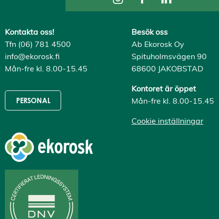
s
A
v
Kontakta oss!
Besök oss
v
i
Tfn (06) 781 4500
Ab Ekorosk Oy
s
info@ekorosk.fi
Spituholmsvägen 90
a
a
Mån-fre kl. 8.00-15.45
68600 JAKOBSTAD
l
l
Kontoret är öppet
a
A
Mån-fre kl. 8.00-15.45
PERSONAL
c
c
Cookie inställningar
e
p
t
e
r
a
a
l
l
a
c
o
o