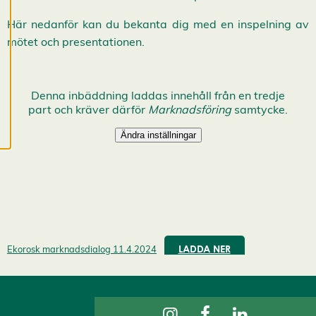
dina
Här nedanför kan du bekanta dig med en inspelning av
cookiepreferenser
mötet och presentationen.
och kan ändra dem
när som helst. Läs
mer om våra
cookies.
R
e
d
i
g
e
r
a
c
LADDA NER
Ekorosk marknadsdialog 11.4.2024
o
o
k
i
e