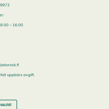
69972
er:
8:00 – 16:00
)ekorosk.fi
vfall uppbärs avgift.
VALITET