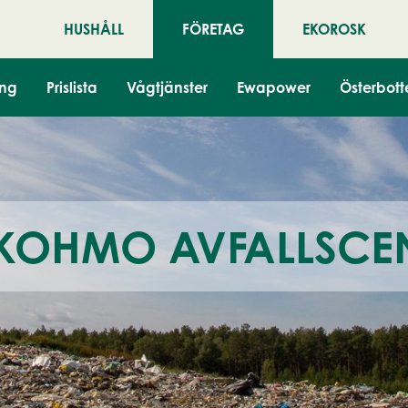
HUSHÅLL
FÖRETAG
EKOROSK
ing
Prislista
Vågtjänster
Ewapower
Österbott
KOHMO AVFALLSCE