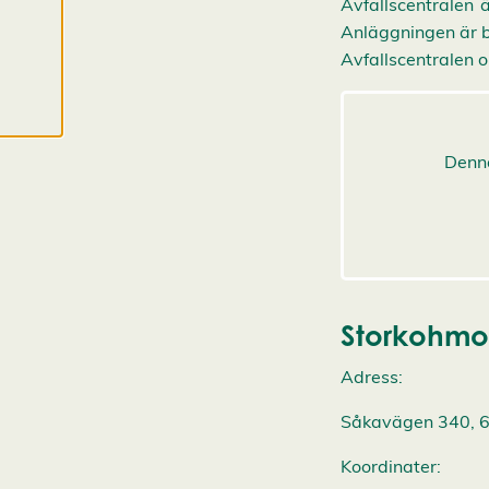
Avfallscentralen 
e
p
Anläggningen är by
t
Avfallscentralen 
e
r
a
a
l
l
a
c
o
o
k
i
e
s
Storkohmo 
Adress:
Såkavägen 340, 
Koordinater: