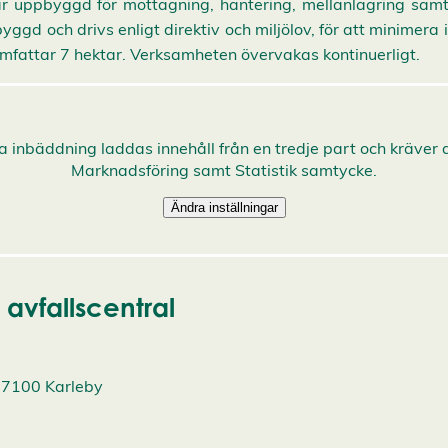
är uppbyggd för mottagning, hantering, mellanlagring samt 
ggd och drivs enligt direktiv och miljölov, för att minimera 
omfattar 7 hektar. Verksamheten övervakas kontinuerligt.
avfallscentral
67100 Karleby