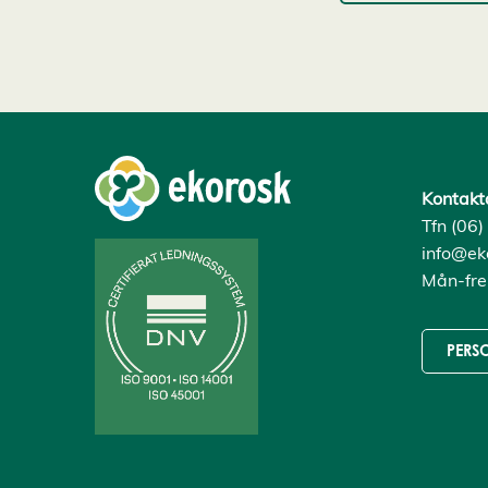
Kontakt
Tfn (06
info@eko
Mån-fre
PERS