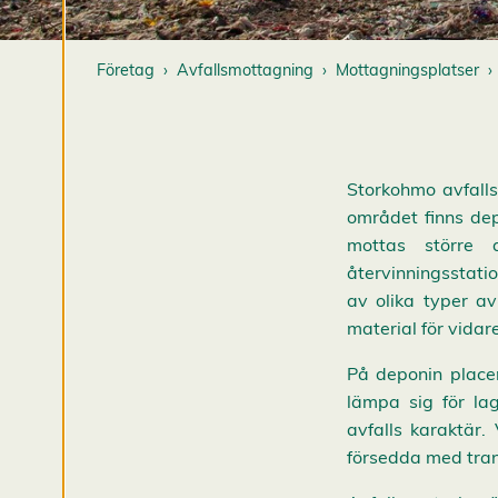
g
e
r
Företag
Avfallsmottagning
Mottagningsplatser
a
c
o
o
k
Storkohmo avfalls
i
området finns depo
e
mottas större 
s
återvinningsstati
A
v
av olika typer av
v
material för vidar
i
s
a
På deponin placer
a
l
lämpa sig för lag
l
avfalls karaktär.
a
A
försedda med tran
c
c