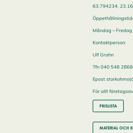
63.794234, 23.1
Öppethållningstid
Måndag – Fredag 
Kontaktperson:
Ulf Grahn
Tfn 040 548 2868
Epost storkohmo(a
För allt företagsa
PRISLISTA
MATERIAL OCH K