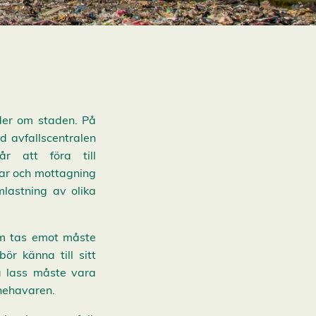
öder om staden. På
id avfallscentralen
r att föra till
dar och mottagning
mlastning av olika
som tas emot måste
ör känna till sitt
la lass måste vara
nehavaren.