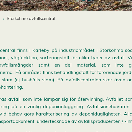
Storkohmo avfallscentral
central finns i Karleby på industriområdet i Storkohmo s
ni, vågfunktion, sorteringsfält för olika typer av avfall. V
avfallsmängder samt en del material, som inte gå
onerna. På området finns behandlingsfält för förorenade jor
 slam (ej hushålls slam). På avfallscentralen sker även o
ehantering.
as avfall som inte lämpar sig för återvinning. Avfallet 
ring på en vanlig deponianläggning. Avfallsinnehavaren b
 Vid behov görs karakterisering av deponidugligheten. Al
sportdokument, undertecknade av avfallsproducenten / -in