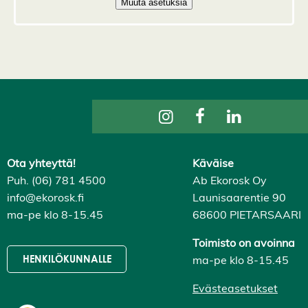
k
k
i
H
y
v
ä
k
s
y
k
a
i
k
Ota yhteyttä!
Käväise
k
i
Puh. (06) 781 4500
Ab Ekorosk Oy
e
info@ekorosk.fi
Launisaarentie 90
v
ä
ma-pe klo 8-15.45
68600 PIETARSAARI
s
t
Toimisto on avoinna
e
e
ma-pe klo 8-15.45
HENKILÖKUNNALLE
t
Evästeasetukset