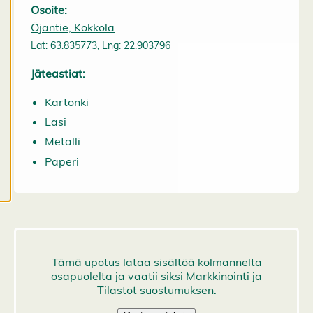
Osoite:
a
Öjantie, Kokkola
a
e
Lat: 63.835773, Lng: 22.903796
v
ä
Jäteastiat:
st
e
Kartonki
a
Lasi
s
e
Metalli
t
Paperi
u
k
si
a
K
i
e
l
l
ä
k
a
i