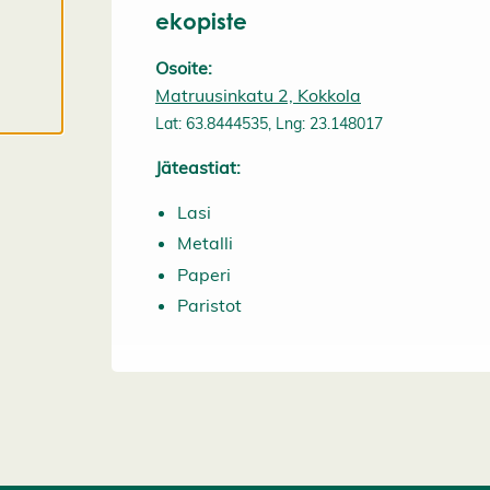
evästeasetuksistasi,
ekopiste
ja voit muuttaa niitä
Osoite:
milloin tahansa. Lue
Matruusinkatu 2, Kokkola
lisää
Lat: 63.8444535, Lng: 23.148017
evästeistämme.
Jäteastiat:
M
u
Lasi
o
Metalli
k
Paperi
k
a
Paristot
a
e
v
ä
st
e
a