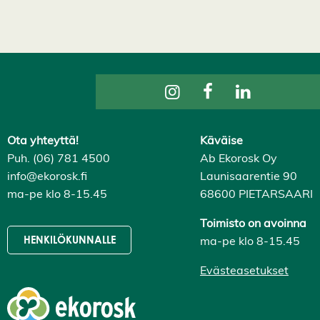
a
i
k
k
i
H
y
v
ä
k
s
y
Ota yhteyttä!
Käväise
k
a
Puh. (06) 781 4500
Ab Ekorosk Oy
i
k
info@ekorosk.fi
Launisaarentie 90
k
ma-pe klo 8-15.45
68600 PIETARSAARI
i
e
v
Toimisto on avoinna
ä
ma-pe klo 8-15.45
HENKILÖKUNNALLE
s
t
e
Evästeasetukset
e
t