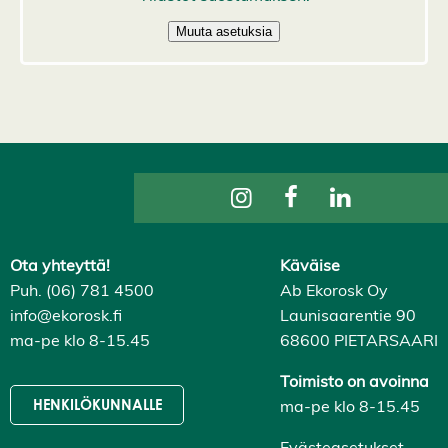
k
k
i
H
y
v
ä
k
s
y
k
a
i
k
k
i
e
Ota yhteyttä!
Käväise
v
Puh. (06) 781 4500
Ab Ekorosk Oy
ä
s
info@ekorosk.fi
Launisaarentie 90
t
ma-pe klo 8-15.45
68600 PIETARSAARI
e
e
t
Toimisto on avoinna
ma-pe klo 8-15.45
HENKILÖKUNNALLE
Evästeasetukset