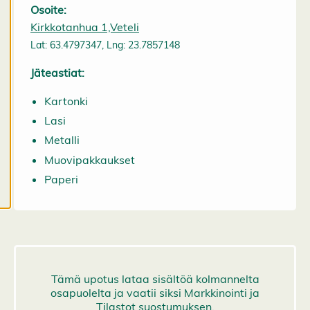
a
Osoite:
a
Kirkkotanhua 1,Veteli
e
Lat: 63.4797347, Lng: 23.7857148
v
ä
Jäteastiat:
st
e
Kartonki
a
s
Lasi
e
Metalli
t
u
Muovipakkaukset
k
Paperi
si
a
K
i
e
l
l
ä
k
a
i