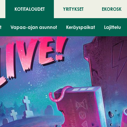
KOTITALOUDET
YRITYKSET
EKOROSK
t
Vapaa-ajan asunnot
Keräyspaikat
Lajittelu