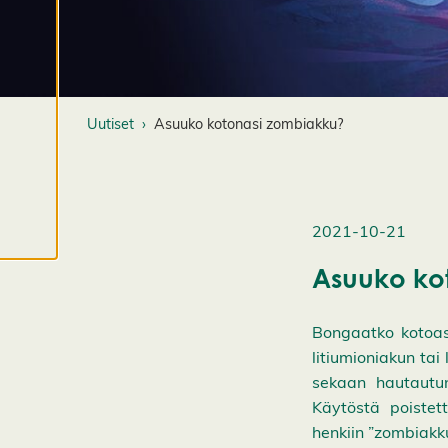
M
u
o
k
k
Uutiset
Asuuko kotonasi zombiakku?
a
a
e
v
ä
2021-10-21
st
e
Asuuko ko
a
s
Bongaatko kotoas
e
t
litiumioniakun tai 
u
sekaan hautautun
k
Käytöstä poistett
si
henkiin ”zombiakk
a