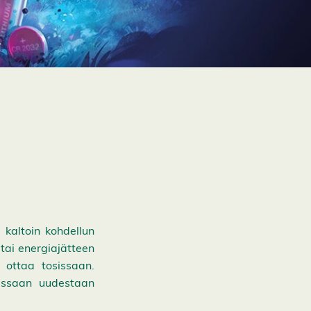
kaltoin kohdellun
t tai energiajätteen
 ottaa tosissaan.
uessaan uudestaan