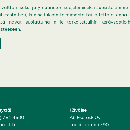
älttämiseksi ja ympäristön suojelemiseksi suosittelemme 
aitteesta heti, kun se lakkaa toimimasta tai laitetta ei enää t
ttä navat suojattuina niille tarkoitettuihin keräysastio
isteeseen.
eyttä!
Käväise
6) 781 4500
Ab Ekorosk Oy
rosk.fi
Launisaarentie 90