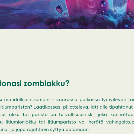
tonasi zombiakku?
i mahdollisen zombin – väärässä paikassa lymyilevän tai 
litiumpariston? Laatikossasi piilotteleva, lattialle tipahtanu
ut akku tai paristo on turvallisuusriski, joka kannattaa
u litiumioniakku tai litiumparisto voi herätä vahingoitt
una” ja jopa räjähtäen syttyä palamaan.