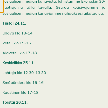
sosiaalisen median kanavista. Juhlistamme Ekoroskin 30-
k
k
vuotisjuhlia tällä tavalla. Seuraa kotisivujamme ja
i
sosiaalisen median kanaviamme nähdäksesi aikataulua.
e
v
ä
Tiistai 24.11.
s
t
Ullava klo 13-14
e
e
t
Veteli klo 15-16
Alaveteli klo 17-18
Keskiviikko 25.11.
Lohtaja klo 12.30-13.30
Småbönders klo 15-16
Kaustinen klo 17-18
Torstai 26.11.