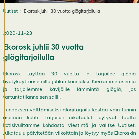
t
u
Uutiset
Ekorosk juhlii 30 vuotta glögitarjoilulla
k
si
a
2020-11-23
K
i
e
Ekorosk juhlii 30 vuotta
l
l
glögitarjoilulla
ä
k
a
i
Ekorosk täyttää 30 vuotta ja tarjoilee glögiä
k
hyötykäyttöasemilla juhlan kunniaksi. Kierrämme asemia
k
i
ja tarjoilemme kävijöille lämmintä glögiä, jos
H
tartuntatilanne sen sallii.
y
v
ä
Tungoksen välttämiseksi glögitarjoilu kestää vain tunnin
k
asemaa kohti. Tarjoilun aikataulut löytyvät täältä
s
y
kotisivuiltamme kohdasta Viestintä ja valitse Uutiset.
k
Aikataulu päivitetään viikoittain ja löytyy myös Ekoroskin
a
i