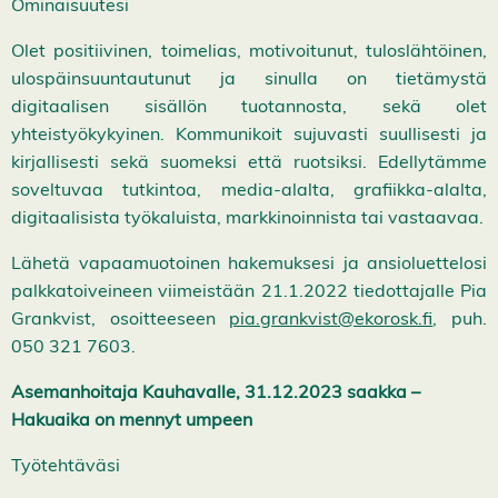
Ominaisuutesi
Olet positiivinen, toimelias, motivoitunut, tuloslähtöinen,
ulospäinsuuntautunut ja sinulla on tietämystä
digitaalisen sisällön tuotannosta, sekä olet
yhteistyökykyinen. Kommunikoit sujuvasti suullisesti ja
kirjallisesti sekä suomeksi että ruotsiksi. Edellytämme
soveltuvaa tutkintoa, media-alalta, grafiikka-alalta,
digitaalisista työkaluista, markkinoinnista tai vastaavaa.
Lähetä vapaamuotoinen hakemuksesi ja ansioluettelosi
palkkatoiveineen viimeistään 21.1.2022 tiedottajalle Pia
Grankvist, osoitteeseen
pia.grankvist@ekorosk.fi
, puh.
050 321 7603.
Asemanhoitaja Kauhavalle, 31.12.2023 saakka
–
Hakuaika on mennyt umpeen
Työtehtäväsi