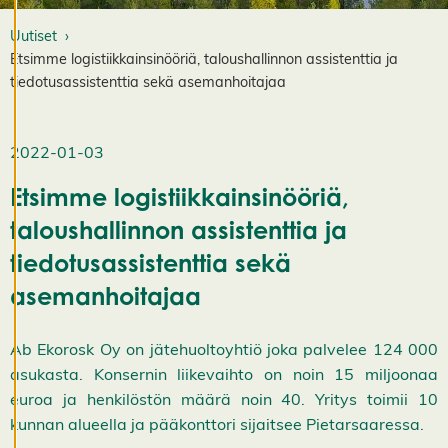
K
i
Uutiset
e
Etsimme logistiikkainsinööriä, taloushallinnon assistenttia ja
l
l
tiedotusassistenttia sekä asemanhoitajaa
ä
k
a
i
2022-01-03
k
k
Etsimme logistiikkainsinööriä,
i
H
taloushallinnon assistenttia ja
y
v
tiedotusassistenttia sekä
ä
k
asemanhoitajaa
s
y
k
a
Ab Ekorosk Oy on jätehuoltoyhtiö joka palvelee 124 000
i
k
asukasta. Konsernin liikevaihto on noin 15 miljoonaa
k
euroa ja henkilöstön määrä noin 40. Yritys toimii 10
i
e
kunnan alueella ja pääkonttori sijaitsee Pietarsaaressa.
v