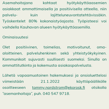
Asemahoitajana kohtaat hyötykäyttöaasemien
asiakkaat ammattimaisella ja positiivisella otteella, niin
palvelu- kuin lajitteluneuvontatehtävissäkin.
Työskentelet 80% kokonaistyöajasta. Työpisteesi voi
vaihdella Kauhavan alueen hyötykäyttöasemilla.
Ominaisuutesi
Olet positiivinen, toimelias, motivoitunut, oma-
aloitteinen, palveluhenkinen sekä yhteistyökykyinen.
Kommunikoit sujuvasti suullisesti suomeksi. Sinulla on
ammattitutkinto ja kokemusta asiakaspalvelusta.
Lähetä vapaamuotoinen hakemuksesi ja ansioluettelosi
viimeistään 21.1.2022 käyttöpäällikölle
osoitteeseen
tommy.nordstrom@ekorosk.fi
otsikolla
”asemanhoitaja”, puh. 040 547 9718.