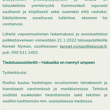
taloudellista ymmärrystä. Kommunikoit sujuvasti
suullisesti ja kirjallisesti sekä suomeksi että ruotsiksi.
Edellytämme soveltuvaa tutkintoa, ekonomi tai
vastaavaa.
Lähetä vapaamuotoinen hakemuksesi ja ansioluettelosi
palkkatoiveineen viimeistään 21.1.2022 talouspäällikölle
Kennet Nyman, osoitteeseen
kennet.nyman@ekorosk.fi
,
puh. 050 511 1402.
Tiedotusassistentti
– Hakuaika on mennyt umpeen
Työtehtäväsi
Rooliisi kuuluu tiedottajan avustaminen tehokkaasti ja
itsenäisesti viestinnässä ja markkioinnissa. Tehtävä
sisältää asukkaiden tiedottamista sekä tekstien ja
sisällön tuottamista mm. sosiaalisessa mediassa.