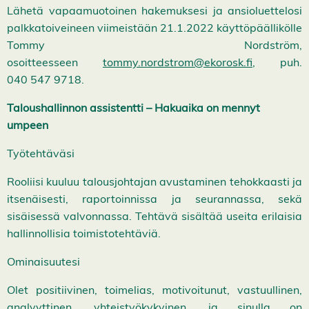
Lähetä vapaamuotoinen hakemuksesi ja ansioluettelosi
palkkatoiveineen viimeistään 21.1.2022 käyttöpäällikölle
Tommy Nordström,
osoitteesseen
tommy.nordstrom@ekorosk.fi
, puh.
040 547 9718.
Taloushallinnon assistentti
– Hakuaika on mennyt
umpeen
Työtehtäväsi
Rooliisi kuuluu talousjohtajan avustaminen tehokkaasti ja
itsenäisesti, raportoinnissa ja seurannassa, sekä
sisäisessä valvonnassa. Tehtävä sisältää useita erilaisia
hallinnollisia toimistotehtäviä.
Ominaisuutesi
Olet positiivinen, toimelias, motivoitunut, vastuullinen,
analyyttinen, yhteistyökykyinen, ja sinulla on