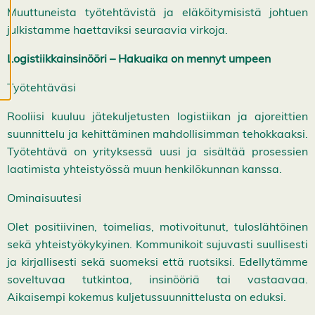
ä
Muuttuneista työtehtävistä ja eläköitymisistä johtuen
s
t
julkistamme haettaviksi seuraavia virkoja.
e
e
Logistiikkainsinööri – Hakuaika on mennyt umpeen
t
Työtehtäväsi
Rooliisi kuuluu jätekuljetusten logistiikan ja ajoreittien
suunnittelu ja kehittäminen mahdollisimman tehokkaaksi.
Työtehtävä on yrityksessä uusi ja sisältää prosessien
laatimista yhteistyössä muun henkilökunnan kanssa.
Ominaisuutesi
Olet positiivinen, toimelias, motivoitunut, tuloslähtöinen
sekä yhteistyökykyinen. Kommunikoit sujuvasti suullisesti
ja kirjallisesti sekä suomeksi että ruotsiksi. Edellytämme
soveltuvaa tutkintoa, insinööriä tai vastaavaa.
Aikaisempi kokemus kuljetussuunnittelusta on eduksi.