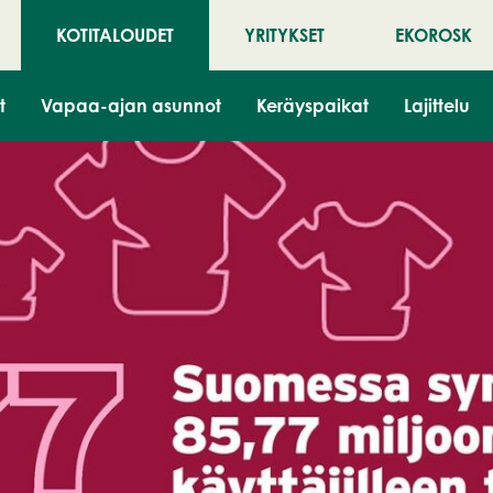
KOTITALOUDET
YRITYKSET
EKOROSK
t
Vapaa-ajan asunnot
Keräyspaikat
Lajittelu