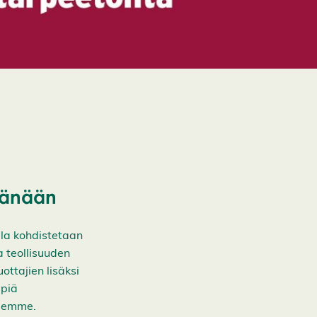
tänään
ila kohdistetaan
a teollisuuden
ottajien lisäksi
mpiä
teemme.