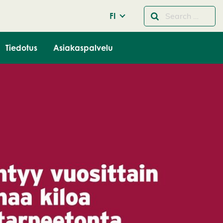
FI
Tiedotus
Asiakaspalvelu