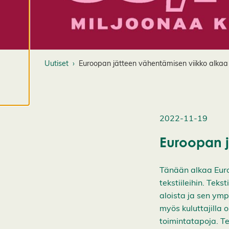
lisää
evästeistämme.
M
u
o
Uutiset
Euroopan jätteen vähentämisen viikko alka
k
k
a
a
2022-11-19
e
v
Euroopan j
ä
st
e
Tänään alkaa Euro
a
tekstiileihin. Teks
s
aloista ja sen ymp
e
myös kuluttajilla
t
u
toimintatapoja. T