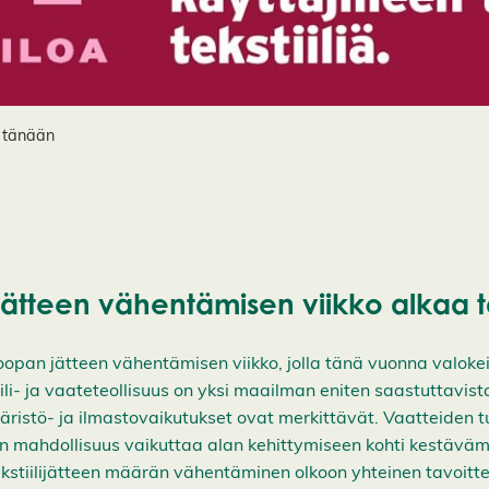
a tänään
ätteen vähentämisen viikko alkaa 
opan jätteen vähentämisen viikko, jolla tänä vuonna valoke
tiili- ja vaateteollisuus on yksi maailman eniten saastuttavist
äristö- ja ilmastovaikutukset ovat merkittävät. Vaatteiden tu
 on mahdollisuus vaikuttaa alan kehittymiseen kohti kestävä
ekstiilijätteen määrän vähentäminen olkoon yhteinen tavoit