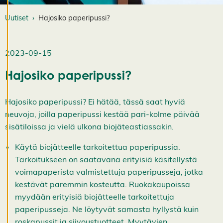
K
i
Uutiset
Hajosiko paperipussi?
e
l
l
ä
2023-09-15
k
a
i
Hajosiko paperipussi?
k
k
i
Hajosiko paperipussi? Ei hätää, tässä saat hyviä
H
y
neuvoja, joilla paperipussi kestää pari-kolme päivää
v
sisätiloissa ja vielä ulkona biojäteastiassakin.
ä
k
s
Käytä biojätteelle tarkoitettua paperipussia.
y
Tarkoitukseen on saatavana erityisiä käsitellystä
k
a
voimapaperista valmistettuja paperipusseja, jotka
i
kestävät paremmin kosteutta. Ruokakaupoissa
k
k
myydään erityisiä biojätteelle tarkoitettuja
i
e
paperipusseja. Ne löytyvät samasta hyllystä kuin
v
roskapussit ja siivoustuotteet. Myytävien