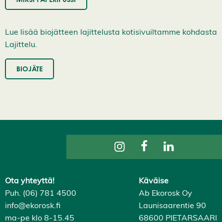
Lue lisää biojätteen lajittelusta kotisivuiltamme kohdasta
Lajittelu.
BIOJÄTE
Ota yhteyttä!
Käväise
Puh. (06) 781 4500
Ab Ekorosk Oy
info@ekorosk.fi
Launisaarentie 90
ma-pe klo 8-15.45
68600 PIETARSAARI