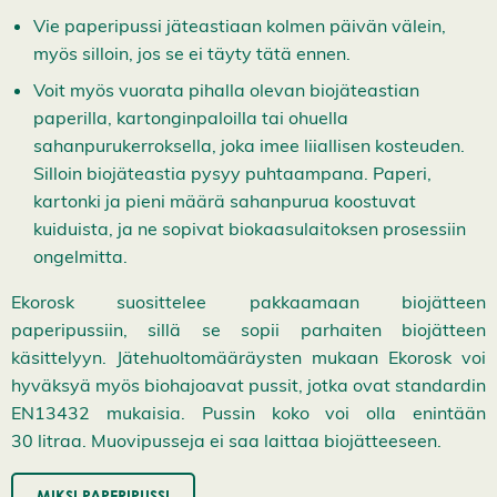
Vie paperipussi jäteastiaan kolmen päivän välein,
myös silloin, jos se ei täyty tätä ennen.
Voit myös vuorata pihalla olevan biojäteastian
paperilla, kartonginpaloilla tai ohuella
sahanpurukerroksella, joka imee liiallisen kosteuden.
Silloin biojäteastia pysyy puhtaampana. Paperi,
kartonki ja pieni määrä sahanpurua koostuvat
kuiduista, ja ne sopivat biokaasulaitoksen prosessiin
ongelmitta.
Ekorosk suosittelee pakkaamaan biojätteen
paperipussiin, sillä se sopii parhaiten biojätteen
käsittelyyn. Jätehuoltomääräysten mukaan Ekorosk voi
hyväksyä myös biohajoavat pussit, jotka ovat standardin
EN13432 mukaisia. Pussin koko voi olla enintään
30 litraa. Muovipusseja ei saa laittaa biojätteeseen.
MIKSI PAPERIPUSSI