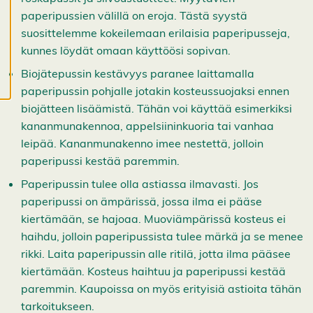
ä
s
paperipussien välillä on eroja. Tästä syystä
t
suosittelemme kokeilemaan erilaisia paperipusseja,
e
e
kunnes löydät omaan käyttöösi sopivan.
t
Biojätepussin kestävyys paranee laittamalla
paperipussin pohjalle jotakin kosteussuojaksi ennen
biojätteen lisäämistä. Tähän voi käyttää esimerkiksi
kananmunakennoa, appelsiininkuoria tai vanhaa
leipää. Kananmunakenno imee nestettä, jolloin
paperipussi kestää paremmin.
Paperipussin tulee olla astiassa ilmavasti. Jos
paperipussi on ämpärissä, jossa ilma ei pääse
kiertämään, se hajoaa. Muoviämpärissä kosteus ei
haihdu, jolloin paperipussista tulee märkä ja se menee
rikki. Laita paperipussin alle ritilä, jotta ilma pääsee
kiertämään. Kosteus haihtuu ja paperipussi kestää
paremmin. Kaupoissa on myös erityisiä astioita tähän
tarkoitukseen.