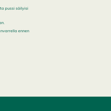
a pussi säilyisi
an.
janvarrella ennen