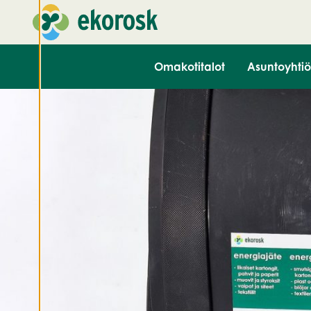
käyttökokemuksen
ja henkilökohtaista
palvelua.
Suostumalla
Omakotitalot
Asuntoyhtiö
evästeiden käyttöön
voimme kehittää
entistä parempaa
palvelua ja tarjota
sinulle kiinnostavaa
sisältöä. Sinulla on
hallinta
evästeasetuksistasi,
ja voit muuttaa niitä
milloin tahansa. Lue
lisää
evästeistämme.
M