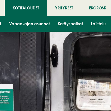
KOTITALOUDET
YRITYKSET
EKOROSK
t
Vapaa-ajan asunnot
Keräyspaikat
Lajittelu