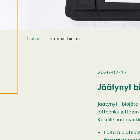
u
o
k
k
a
a
Uutiset
Jäätynyt biojäte
e
v
ä
st
e
2026-02-17
a
s
Jäätynyt b
e
t
Jäätynyt biojäte
u
jätteenkuljettaja
k
si
Kokeile näitä vink
a
Laita biojäteas
K
i