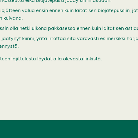
 kosteutta eikä biojätepussi jäädy kiinni astiaan.
jätteen valua ensin ennen kuin laitat sen biojätepussiin, jott
 kuivana.
sin olla hetki ulkona pakkasessa ennen kuin laitat sen astia
o jäätynyt kiinni, yritä irrottaa sitä varovasti esimerkiksi har
ennystä.
teen lajittelusta löydät alla olevasta linkistä.