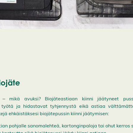
iojäte
 – mikä avuksi? Biojäteastiaan kiinni jäätyneet puss
n työtä ja hidastavat tyhjennystä eikä astiaa välttämätt
kejä ehkäistäksesi biojätepussin kiinni jäätymisen:
tian pohjalle sanomalehteä, kartonginpaloja tai ohut kerros