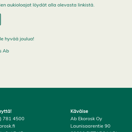
 aukioloajat löydät alla olevasta linkistä.
le hyvää joulua!
s Ab
eyttä!
Käväise
6) 781 4500
Ab Ekorosk Oy
rosk.fi
Launisaarentie 90