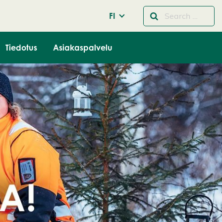
FI
Tiedotus
Asiakaspalvelu