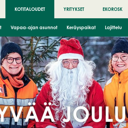
KOTITALOUDET
YRITYKSET
EKOROSK
t
Vapaa-ajan asunnot
Keräyspaikat
Lajittelu