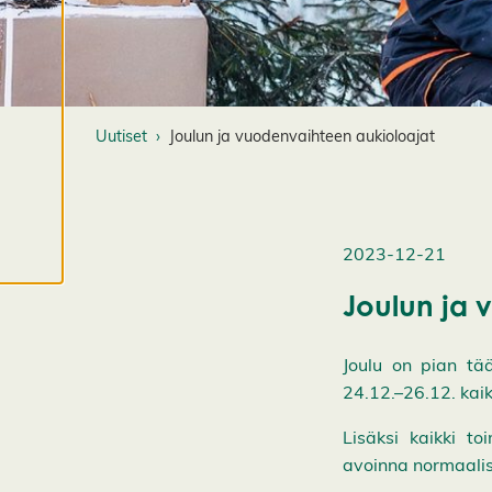
M
u
o
k
k
Uutiset
Joulun ja vuodenvaihteen aukioloajat
a
a
e
v
ä
2023-12-21
st
e
Joulun ja 
a
s
Joulu on pian tää
e
24.12.–26.12. kai
t
u
Lisäksi kaikki t
k
avoinna normaali
si
a