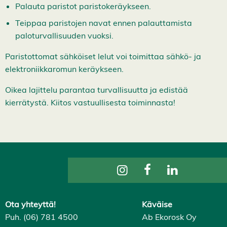
y
Palauta paristot paristokeräykseen.
v
ä
Teippaa paristojen navat ennen palauttamista
k
paloturvallisuuden vuoksi.
s
y
k
Paristottomat sähköiset lelut voi toimittaa sähkö- ja
a
i
elektroniikkaromun keräykseen.
k
k
Oikea lajittelu parantaa turvallisuutta ja edistää
i
e
kierrätystä. Kiitos vastuullisesta toiminnasta!
v
ä
s
t
e
e
t
Ota yhteyttä!
Käväise
Puh. (06) 781 4500
Ab Ekorosk Oy