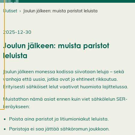
v
ä
Uutiset
Joulun jälkeen: muista paristot leluista
st
e
a
s
2025-12-30
e
t
Joulun jälkeen: muista paristot
u
leluista
k
si
a
Joulun jälkeen monessa kodissa siivotaan leluja – sekä
K
i
vanhoja että uusia, jotka ovat jo ehtineet rikkoutua.
e
Erityisesti sähköiset lelut vaativat huomiota lajittelussa.
l
l
ä
Muistathan nämä asiat ennen kuin viet sähkölelun SER-
k
keräykseen:
a
i
k
Poista aina paristot ja litiumioniakut leluista.
k
i
Paristoja ei saa jättää sähköromun joukkoon.
H