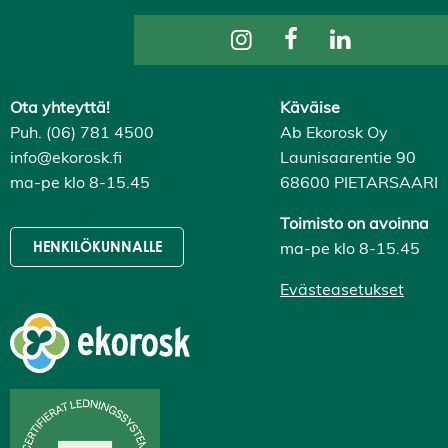
ä
k
a
i
k
k
i
Ota yhteyttä!
Käväise
H
Puh. (06) 781 4500
Ab Ekorosk Oy
y
v
info@ekorosk.fi
Launisaarentie 90
ä
ma-pe klo 8-15.45
68600 PIETARSAARI
k
s
y
Toimisto on avoinna
k
ma-pe klo 8-15.45
HENKILÖKUNNALLE
a
i
k
Evästeasetukset
k
i
e
v
ä
s
t
e
e
t