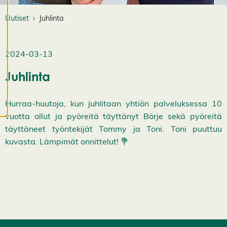
o
Uutiset
Juhlinta
k
k
a
a
2024-03-13
e
v
Juhlinta
ä
st
e
Hurraa-huutoja, kun juhlitaan yhtiön palveluksessa 10
a
vuotta ollut ja pyöreitä täyttänyt Börje sekä pyöreitä
s
täyttäneet työntekijät Tommy ja Toni. Toni puuttuu
e
t
kuvasta. Lämpimät onnittelut! 💐
u
k
si
a
K
i
e
l
l