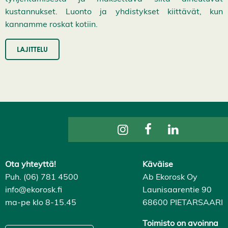
i
kustannukset. Luonto ja yhdistykset kiittävät, kun
H
y
kannamme roskat kotiin.
v
ä
k
LAJITTELU
s
y
k
a
i
k
k
i
e
v
ä
s
t
e
Ota yhteyttä!
Käväise
e
Puh. (06) 781 4500
Ab Ekorosk Oy
t
info@ekorosk.fi
Launisaarentie 90
ma-pe klo 8-15.45
68600 PIETARSAARI
Toimisto on avoinna