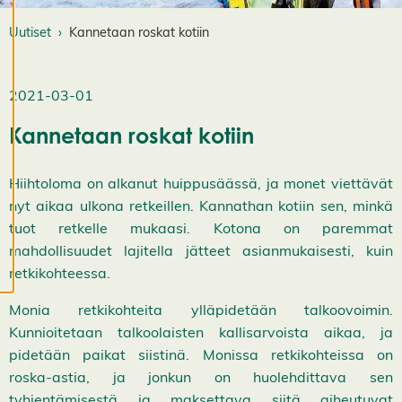
a
e
Uutiset
Kannetaan roskat kotiin
v
ä
st
e
2021-03-01
a
s
Kannetaan roskat kotiin
e
t
u
Hiihtoloma on alkanut huippusäässä, ja monet viettävät
k
nyt aikaa ulkona retkeillen. Kannathan kotiin sen, minkä
si
tuot retkelle mukaasi. Kotona on paremmat
a
mahdollisuudet lajitella jätteet asianmukaisesti, kuin
K
i
retkikohteessa.
e
l
Monia retkikohteita ylläpidetään talkoovoimin.
l
ä
Kunnioitetaan talkoolaisten kallisarvoista aikaa, ja
k
a
pidetään paikat siistinä. Monissa retkikohteissa on
i
roska-astia, ja jonkun on huolehdittava sen
k
k
tyhjentämisestä ja maksettava siitä aiheutuvat