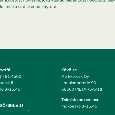
eenkuljetusyritykselle, joka vastaa niiden pois noudosta. Si
lla, mutta sitä ei enää käytetä.
eyttä!
Käväise
6) 781 4500
Ab Ekorosk Oy
rosk.fi
Launisaarentie 90
lo 8-15.45
68600 PIETARSAARI
Toimisto on avoinna
ma-pe klo 8-15.45
ILÖKUNNALLE