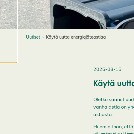
lisää
evästeistämme.
M
u
o
Uutiset
Käytä uutta energiajäteastiaa
k
k
a
a
e
2025-08-15
v
Käytä uutt
ä
st
e
Oletko saanut uud
a
vanha astia on yhä
s
astiasta.
e
t
Huomioithan, että
u