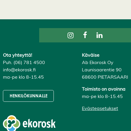
a
i
k
k
i
H
y
v
ä
k
s
y
Ota yhteyttä!
Käväise
k
Puh. (06) 781 4500
Ab Ekorosk Oy
a
i
info@ekorosk.fi
Launisaarentie 90
k
ma-pe klo 8-15.45
68600 PIETARSAARI
k
i
e
Toimisto on avoinna
v
ä
ma-pe klo 8-15.45
HENKILÖKUNNALLE
s
t
Evästeasetukset
e
e
t