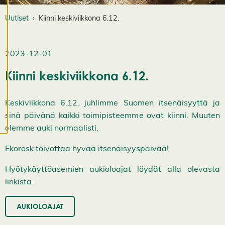
k
k
Uutiset
Kiinni keskiviikkona 6.12.
a
a
e
v
2023-12-01
ä
st
Kiinni keskiviikkona 6.12.
e
a
s
Keskiviikkona 6.12. juhlimme Suomen itsenäisyyttä ja
e
sinä päivänä kaikki toimipisteemme ovat kiinni. Muuten
t
olemme auki normaalisti.
u
k
Ekorosk toivottaa hyvää itsenäisyyspäivää!
si
a
Hyötykäyttöasemien aukioloajat löydät alla olevasta
K
i
linkistä.
e
l
l
AUKIOLOAJAT
ä
k