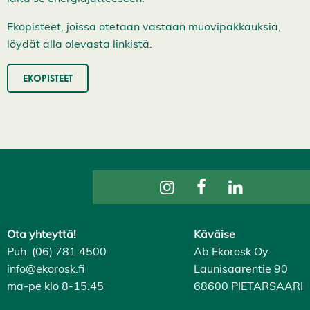
i
H
y
Ekopisteet, joissa otetaan vastaan muovipakkauksia,
v
löydät alla olevasta linkistä.
ä
k
s
EKOPISTEET
y
k
a
i
k
k
i
e
v
ä
s
t
e
e
Ota yhteyttä!
Käväise
t
Puh. (06) 781 4500
Ab Ekorosk Oy
info@ekorosk.fi
Launisaarentie 90
ma-pe klo 8-15.45
68600 PIETARSAARI