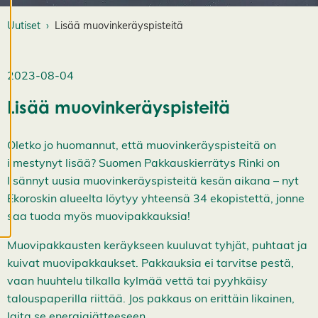
e
v
Uutiset
Lisää muovinkeräyspisteitä
ä
st
e
2023-08-04
a
s
Lisää muovinkeräyspisteitä
e
t
u
Oletko jo huomannut, että muovinkeräyspisteitä on
k
ilmestynyt lisää? Suomen Pakkauskierrätys Rinki on
si
a
lisännyt uusia muovinkeräyspisteitä kesän aikana – nyt
K
Ekoroskin alueelta löytyy yhteensä 34 ekopistettä, jonne
i
saa tuoda myös muovipakkauksia!
e
l
l
Muovipakkausten keräykseen kuuluvat tyhjät, puhtaat ja
ä
k
kuivat muovipakkaukset. Pakkauksia ei tarvitse pestä,
a
vaan huuhtelu tilkalla kylmää vettä tai pyyhkäisy
i
k
talouspaperilla riittää. Jos pakkaus on erittäin likainen,
k
laita se energiajätteeseen.