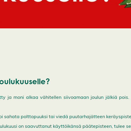
joulukuuselle?
tty ja moni alkaa vähitellen siivoamaan joulun jälkiä pois.
i sahata polttopuuksi tai viedä puutarhajätteen keräyspist
ulukuusi on saavuttanut käyttöikänsä päätepisteen, tulee s