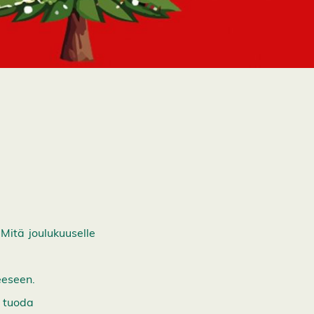
 Mitä joulukuuselle
eeseen.
e tuoda