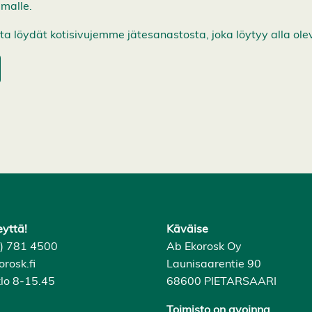
malle.
eita löydät kotisivujemme jätesanastosta, joka löytyy alla olev
eyttä!
Käväise
6) 781 4500
Ab Ekorosk Oy
rosk.fi
Launisaarentie 90
lo 8-15.45
68600 PIETARSAARI
Toimisto on avoinna