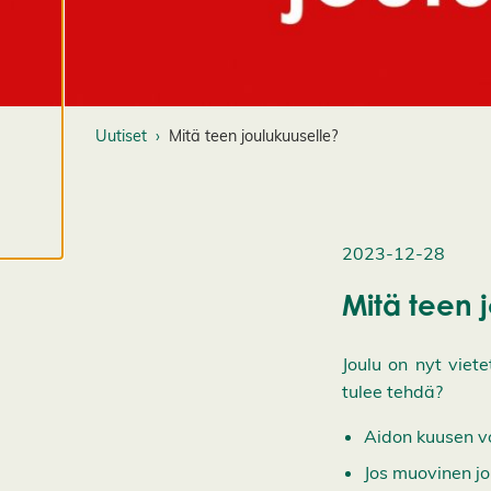
evästeistämme.
M
u
o
k
Uutiset
Mitä teen joulukuuselle?
k
a
a
e
v
2023-12-28
ä
st
Mitä teen 
e
a
Joulu on nyt viete
s
tulee tehdä?
e
t
Aidon kuusen vo
u
k
Jos muovinen jo
si