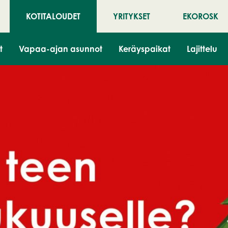
KOTITALOUDET
YRITYKSET
EKOROSK
t
Vapaa-ajan asunnot
Keräyspaikat
Lajittelu