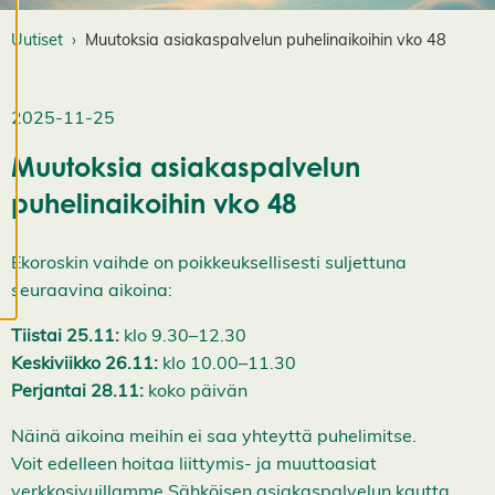
a
Uutiset
Muutoksia asiakaspalvelun puhelinaikoihin vko 48
a
e
v
ä
2025-11-25
st
e
Muutoksia asiakaspalvelun
a
s
puhelinaikoihin vko 48
e
t
Ekoroskin vaihde on poikkeuksellisesti suljettuna
u
k
seuraavina aikoina:
si
a
Tiistai 25.11:
klo 9.30–12.30
K
Keskiviikko 26.11:
klo 10.00–11.30
i
e
Perjantai 28.11:
koko päivän
l
l
Näinä aikoina meihin ei saa yhteyttä puhelimitse.
ä
k
Voit edelleen hoitaa liittymis- ja muuttoasiat
a
verkkosivuillamme
Sähköisen asiakaspalvelun
kautta.
i