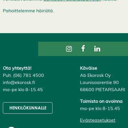
k
k
Pahoittelemme häiriötä.
i
H
y
v
ä
k
s
y
k
a
i
k
Ota yhteyttä!
Käväise
k
i
Puh. (06) 781 4500
Ab Ekorosk Oy
e
info@ekorosk.fi
Launisaarentie 90
v
ä
ma-pe klo 8-15.45
68600 PIETARSAARI
s
t
e
Toimisto on avoinna
e
ma-pe klo 8-15.45
HENKILÖKUNNALLE
t
Evästeasetukset