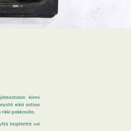
äteastiaan kiinni
nnystä eikä astiaa
ikki pakkasilla.
yttä biojätettä voi