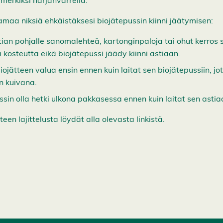
imerkiksi harjanvarrella.
amaa niksiä ehkäistäksesi biojätepussin kiinni jäätymisen:
tian pohjalle sanomalehteä, kartonginpaloja tai ohut kerros
 kosteutta eikä biojätepussi jäädy kiinni astiaan.
jätteen valua ensin ennen kuin laitat sen biojätepussiin, jott
 kuivana.
sin olla hetki ulkona pakkasessa ennen kuin laitat sen astia
teen lajittelusta löydät alla olevasta linkistä.