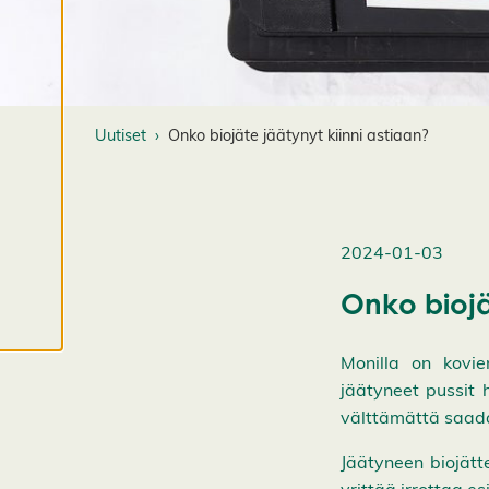
o
k
k
a
a
e
Uutiset
Onko biojäte jäätynyt kiinni astiaan?
v
ä
st
e
a
2024-01-03
s
e
Onko biojä
t
u
Monilla on kovie
k
jäätyneet pussit 
si
a
välttämättä saada
K
i
Jäätyneen biojätte
e