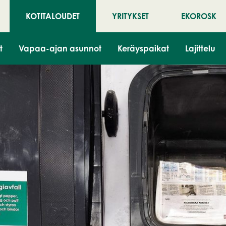
KOTITALOUDET
YRITYKSET
EKOROSK
t
Vapaa-ajan asunnot
Keräyspaikat
Lajittelu