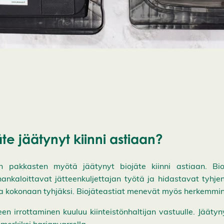
te jäätynyt kiinni astiaan?
n pakkasten myötä jäätynyt biojäte kiinni astiaan. Bioj
hankaloittavat jätteenkuljettajan työtä ja hidastavat tyhje
 kokonaan tyhjäksi. Biojäteastiat menevät myös herkemmin r
en irrottaminen kuuluu kiinteistönhaltijan vastuulle. Jäätyn