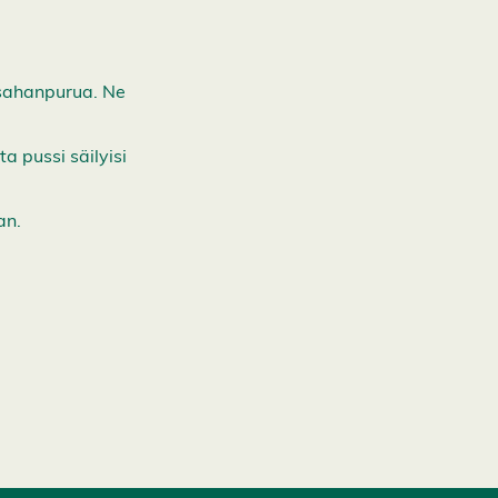
 sahanpurua. Ne
a pussi säilyisi
an.