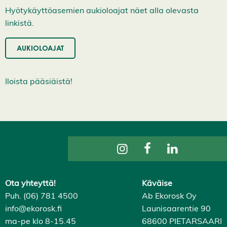
H
Hyötykäyttöasemien aukioloajat näet alla olevasta
y
v
linkistä.
ä
k
s
AUKIOLOAJAT
y
k
a
i
Iloista pääsiäistä!
k
k
i
e
v
ä
s
t
e
e
t
Ota yhteyttä!
Käväise
Puh. (06) 781 4500
Ab Ekorosk Oy
info@ekorosk.fi
Launisaarentie 90
ma-pe klo 8-15.45
68600 PIETARSAARI