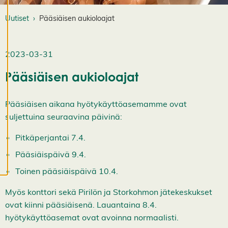
e
v
Uutiset
Pääsiäisen aukioloajat
ä
st
e
a
2023-03-31
s
e
Pääsiäisen aukioloajat
t
u
k
Pääsiäisen aikana hyötykäyttöasemamme ovat
si
suljettuina seuraavina päivinä:
a
K
Pitkäperjantai 7.4.
i
e
Pääsiäispäivä 9.4.
l
l
Toinen pääsiäispäivä 10.4.
ä
k
a
Myös konttori sekä Pirilön ja Storkohmon jätekeskukset
i
ovat kiinni pääsiäisenä. Lauantaina 8.4.
k
k
hyötykäyttöasemat ovat avoinna normaalisti.
i