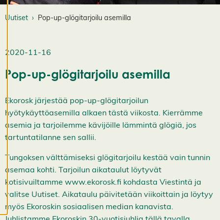
a
s
Uutiset
Pop-up-glögitarjoilu asemilla
e
t
u
2020-11-16
k
si
Pop-up-glögitarjoilu asemilla
a
K
i
e
Ekorosk järjestää pop-up-glögitarjoilun
l
hyötykäyttöasemilla alkaen tästä viikosta. Kierrämme
l
ä
asemia ja tarjoilemme kävijöille lämmintä glögiä, jos
k
tartuntatilanne sen sallii.
a
i
k
Tungoksen välttämiseksi glögitarjoilu kestää vain tunnin
k
asemaa kohti. Tarjoilun aikataulut löytyvät
i
H
kotisivuiltamme www.ekorosk.fi kohdasta Viestintä ja
y
valitse Uutiset. Aikataulu päivitetään viikoittain ja löytyy
v
ä
myös Ekoroskin sosiaalisen median kanavista.
k
s
Juhlistamme Ekoroskin 30-vuotisjuhlia tällä tavalla.