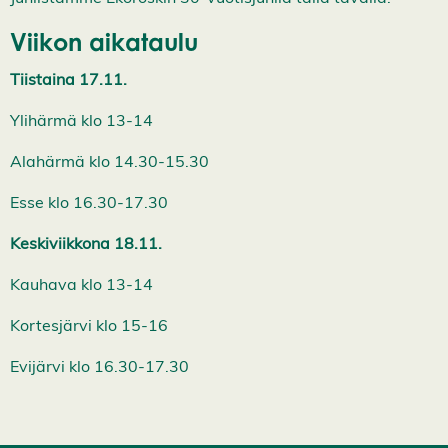
y
k
Viikon aikataulu
a
i
k
Tiistaina 17.11.
k
i
Ylihärmä klo 13-14
e
v
ä
Alahärmä klo 14.30-15.30
s
t
Esse klo 16.30-17.30
e
e
t
Keskiviikkona 18.11.
Kauhava klo 13-14
Kortesjärvi klo 15-16
Evijärvi klo 16.30-17.30