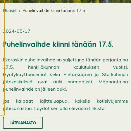
st
e
Uutiset
Puhelinvaihde kiinni tänään 17.5.
a
s
e
2024-05-17
t
u
Puhelinvaihde kiinni tänään 17.5.
k
si
a
Ekoroskin puhelinvaihde on suljettuna tänään perjantaina
K
i
17.5. henkilökunnan koulutuksen vuoksi.
e
Hyötykäyttöasemat sekä Pietarsaaren ja Storkohmon
l
l
jätekeskukset ovat auki normaalisti. Maanantaina
ä
puhelinvaihde on jälleen auki.
k
a
i
Jos kaipaat lajitteluapua, kokeile kotisivujemme
k
jätesanastoa. Löydät sen alla olevasta linkistä.
k
i
H
JÄTESANASTO
y
v