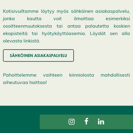
ä
k
Kotisivuiltamme löytyy myös sähköinen asiakaspalvelu,
s
y
jonka kautta voit ilmoittaa esimerkiksi
k
a
osoitteenmuutoksesta tai antaa palautetta koskien
i
ekopisteitä tai hyötykäyttöasemia. Löydät sen alla
k
k
olevasta linkistä.
i
e
v
SÄHKÖINEN ASIAKASPALVELU
ä
s
t
e
Pahoittelemme vaihteen kiinniolosta mahdollisesti
e
aiheutuvaa haittaa!
t