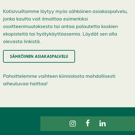
ä
k
Kotisivuiltamme löytyy myös sähköinen asiakaspalvelu,
s
y
jonka kautta voit ilmoittaa esimerkiksi
k
a
osoitteenmuutoksesta tai antaa palautetta koskien
i
ekopisteitä tai hyötykäyttöasemia. Löydät sen alla
k
k
olevasta linkistä.
i
e
v
SÄHKÖINEN ASIAKASPALVELU
ä
s
t
e
Pahoittelemme vaihteen kiinniolosta mahdollisesti
e
aiheutuvaa haittaa!
t