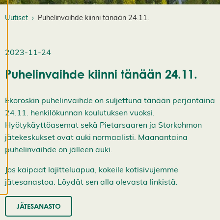
st
e
Uutiset
Puhelinvaihde kiinni tänään 24.11.
a
s
e
2023-11-24
t
u
Puhelinvaihde kiinni tänään 24.11.
k
si
a
Ekoroskin puhelinvaihde on suljettuna tänään perjantaina
K
i
24.11. henkilökunnan koulutuksen vuoksi.
e
Hyötykäyttöasemat sekä Pietarsaaren ja Storkohmon
l
l
jätekeskukset ovat auki normaalisti. Maanantaina
ä
puhelinvaihde on jälleen auki.
k
a
i
Jos kaipaat lajitteluapua, kokeile kotisivujemme
k
jätesanastoa. Löydät sen alla olevasta linkistä.
k
i
H
JÄTESANASTO
y
v