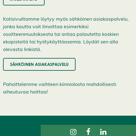
k
s
y
k
Kotisivuiltamme löytyy myös sähköinen asiakaspalvelu,
a
jonka kautta voit ilmoittaa esimerkiksi
i
k
osoitteenmuutoksesta tai antaa palautetta koskien
k
ekopisteitä tai hyötykäyttöasemia. Löydät sen alla
i
e
olevasta linkistä.
v
ä
s
SÄHKÖINEN ASIAKASPALVELU
t
e
e
t
Pahoittelemme vaihteen kiinniolosta mahdollisesti
aiheutuvaa haittaa!