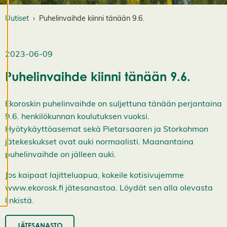
st
e
Uutiset
Puhelinvaihde kiinni tänään 9.6.
a
s
e
t
2023-06-09
u
k
Puhelinvaihde kiinni tänään 9.6.
si
a
K
Ekoroskin puhelinvaihde on suljettuna tänään perjantaina
i
9.6. henkilökunnan koulutuksen vuoksi.
e
l
Hyötykäyttöasemat sekä Pietarsaaren ja Storkohmon
l
jätekeskukset ovat auki normaalisti. Maanantaina
ä
k
puhelinvaihde on jälleen auki.
a
i
k
Jos kaipaat lajitteluapua, kokeile kotisivujemme
k
www.ekorosk.fi jätesanastoa. Löydät sen alla olevasta
i
H
linkistä.
y
v
ä
JÄTESANASTO