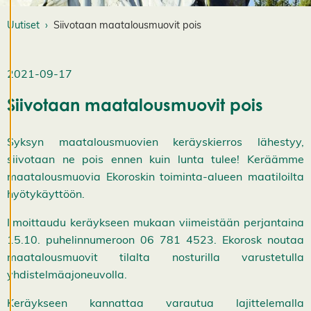
K
i
Uutiset
Siivotaan maatalousmuovit pois
e
l
l
ä
2021-09-17
k
a
i
Siivotaan maatalousmuovit pois
k
k
i
Syksyn maatalousmuovien keräyskierros lähestyy,
H
y
siivotaan ne pois ennen kuin lunta tulee! Keräämme
v
maatalousmuovia Ekoroskin toiminta-alueen maatiloilta
ä
k
hyötykäyttöön.
s
y
Ilmoittaudu keräykseen mukaan viimeistään perjantaina
k
a
15.10. puhelinnumeroon 06 781 4523. Ekorosk noutaa
i
maatalousmuovit tilalta nosturilla varustetulla
k
k
yhdistelmäajoneuvolla.
i
e
v
Keräykseen kannattaa varautua lajittelemalla