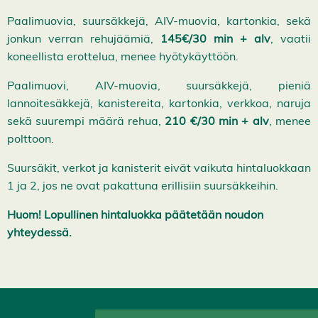
Paalimuovia, suursäkkejä, AIV-muovia, kartonkia, sekä
jonkun verran rehujäämiä,
145€/30 min + alv
, vaatii
koneellista erottelua, menee hyötykäyttöön.
Paalimuovi, AIV-muovia, suursäkkejä, pieniä
lannoitesäkkejä, kanistereita, kartonkia, verkkoa, naruja
sekä suurempi määrä rehua,
210 €/30 min + alv
, menee
polttoon.
Suursäkit, verkot ja kanisterit eivät vaikuta hintaluokkaan
1 ja 2, jos ne ovat pakattuna erillisiin suursäkkeihin.
Huom! Lopullinen hintaluokka päätetään noudon
yhteydessä.