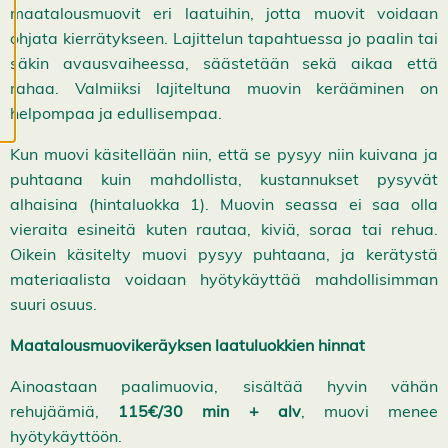
ä
maatalousmuovit eri laatuihin, jotta muovit voidaan
s
t
ohjata kierrätykseen. Lajittelun tapahtuessa jo paalin tai
e
säkin avausvaiheessa, säästetään sekä aikaa että
e
t
rahaa. Valmiiksi lajiteltuna muovin kerääminen on
helpompaa ja edullisempaa.
Kun muovi käsitellään niin, että se pysyy niin kuivana ja
puhtaana kuin mahdollista, kustannukset pysyvät
alhaisina (hintaluokka 1). Muovin seassa ei saa olla
vieraita esineitä kuten rautaa, kiviä, soraa tai rehua.
Oikein käsitelty muovi pysyy puhtaana, ja kerätystä
materiaalista voidaan hyötykäyttää mahdollisimman
suuri osuus.
Maatalousmuovikeräyksen laatuluokkien hinnat
Ainoastaan paalimuovia, sisältää hyvin vähän
rehujäämiä,
115€/30 min + alv
, muovi menee
hyötykäyttöön.