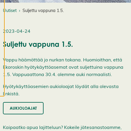
e
Uutiset
Suljettu vappuna 1.5.
v
ä
st
e
2023-04-24
a
s
Suljettu vappuna 1.5.
e
t
u
Vappu häämöttää jo nurkan takana. Huomioithan, että
k
Ekoroskin hyötykäyttöasemat ovat suljettuina vappuna
si
1.5. Vappuaattona 30.4. olemme auki normaalisti.
a
K
i
Hyötykäyttöasemien aukioloajat löydät alla olevasta
e
linkistä.
l
l
ä
AUKIOLOAJAT
k
a
i
k
Kaipaatko apua lajitteluun? Kokeile jätesanastoamme,
k