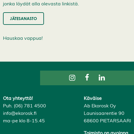
i
jonka löydät alla olevasta linkistä.
H
y
v
JÄTESANASTO
ä
k
s
y
Hauskaa vappua!
k
a
i
k
k
i
e
v
ä
s
t
e
Ota yhteyttä!
Käväise
e
t
Puh. (06) 781 4500
Ab Ekorosk Oy
info@ekorosk.fi
Launisaarentie 90
ma-pe klo 8-15.45
68600 PIETARSAARI
Toimisto on avoinna