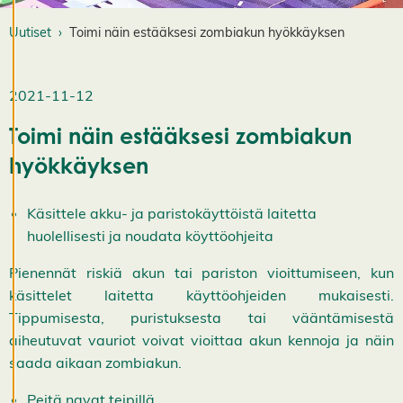
si
a
Uutiset
Toimi näin estääksesi zombiakun hyökkäyksen
K
i
e
l
2021-11-12
l
ä
k
Toimi näin estääksesi zombiakun
a
i
hyökkäyksen
k
k
i
Käsittele akku- ja paristokäyttöistä laitetta
H
y
huolellisesti ja noudata köyttöohjeita
v
ä
k
Pienennät riskiä akun tai pariston vioittumiseen, kun
s
käsittelet laitetta käyttöohjeiden mukaisesti.
y
k
Tippumisesta, puristuksesta tai vääntämisestä
a
aiheutuvat vauriot voivat vioittaa akun kennoja ja näin
i
k
saada aikaan zombiakun.
k
i
Peitä navat teipillä
e