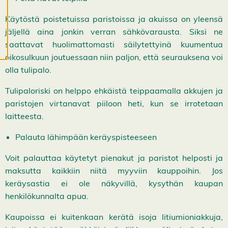
v
ä
Käytöstä poistetuissa paristoissa ja akuissa on yleensä
s
t
jäljellä aina jonkin verran sähkövarausta. Siksi ne
e
saattavat huolimattomasti säilytettyinä kuumentua
e
t
oikosulkuun joutuessaan niin paljon, että seurauksena voi
olla tulipalo.
Tulipaloriski on helppo ehkäistä teippaamalla akkujen ja
paristojen virtanavat piiloon heti, kun se irrotetaan
laitteesta.
Palauta lähimpään keräyspisteeseen
Voit palauttaa käytetyt pienakut ja paristot helposti ja
maksutta kaikkiin niitä myyviin kauppoihin. Jos
keräysastia ei ole näkyvillä, kysythän kaupan
henkilökunnalta apua.
Kaupoissa ei kuitenkaan kerätä isoja litiumioniakkuja,