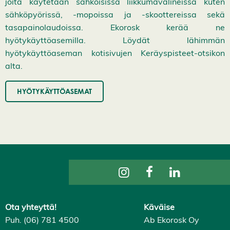
joita käytetään sähköisissä liikkumavälineissä kuten
sähköpyörissä, -mopoissa ja -skoottereissa sekä
tasapainolaudoissa. Ekorosk kerää ne
hyötykäyttöasemilla. Löydät lähimmän
hyötykäyttöaseman kotisivujen Keräyspisteet-otsikon
alta.
HYÖTYKÄYTTÖASEMAT
Ota yhteyttä!
Käväise
Puh. (06) 781 4500
Ab Ekorosk Oy